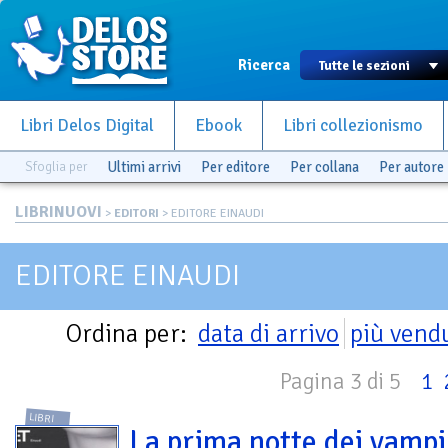
Ricerca
Libri Delos Digital
Ebook
Libri collezionismo
Sfoglia per
Ultimi arrivi
Per editore
Per collana
Per autore
LIBRINUOVI
>
EDITORI
> EDITORE EINAUDI
EDITORE EINAUDI
Ordina per:
data di arrivo
più vend
Pagina 3 di 5
1
LIBRI
La prima notte dei vampi