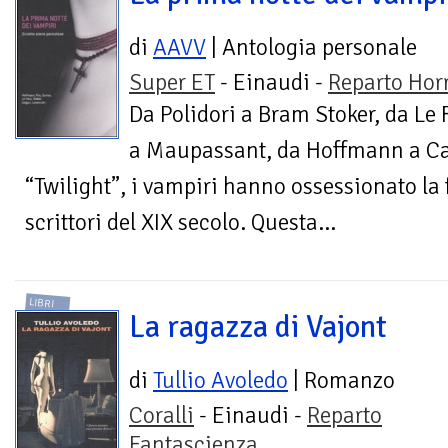
di
AAVV
| Antologia personale
Super ET
- Einaudi -
Reparto Hor
Da Polidori a Bram Stoker, da Le
a Maupassant, da Hoffmann a Ca
“Twilight”, i vampiri hanno ossessionato la 
scrittori del XIX secolo. Questa...
LIBRI
La ragazza di Vajont
di
Tullio Avoledo
| Romanzo
Coralli
- Einaudi -
Reparto
Fantascienza