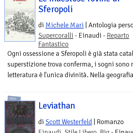
Sferopoli
di
Michele Mari
| Antologia pers
Supercoralli
- Einaudi -
Reparto
Fantastico
Ogni ossessione a Sferopoli è già stata cata
superstizione trova conferma, i sogni sono 
letteratura è l'unica divinità. Nella geograf
LIBRI
Leviathan
di
Scott Westerfeld
| Romanzo
Einaudi. Stile Libero. Big
- Einaud