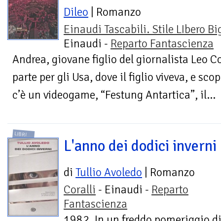
Dileo
| Romanzo
Einaudi Tascabili. Stile LIbero Bi
Einaudi -
Reparto Fantascienza
Andrea, giovane figlio del giornalista Leo C
parte per gli Usa, dove il figlio viveva, e sco
c’è un videogame, “Festung Antartica”, il...
LIBRI
L'anno dei dodici inverni
di
Tullio Avoledo
| Romanzo
Coralli
- Einaudi -
Reparto
Fantascienza
1982. In un freddo pomeriggio d