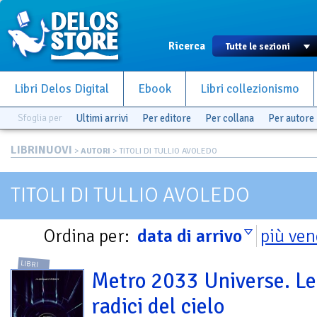
Ricerca
Libri Delos Digital
Ebook
Libri collezionismo
Sfoglia per
Ultimi arrivi
Per editore
Per collana
Per autore
LIBRINUOVI
>
AUTORI
> TITOLI DI TULLIO AVOLEDO
TITOLI DI TULLIO AVOLEDO
Ordina per:
data di arrivo
più ven
LIBRI
Metro 2033 Universe. Le
radici del cielo