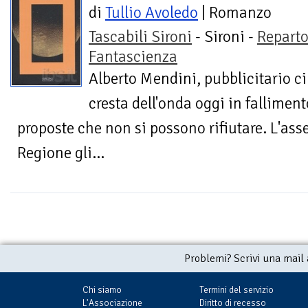
di
Tullio Avoledo
| Romanzo
Tascabili Sironi
- Sironi -
Repart
Fantascienza
Alberto Mendini, pubblicitario 
cresta dell'onda oggi in falliment
proposte che non si possono rifiutare. L'asse
Regione gli...
Problemi? Scrivi una mail
Chi siamo
Termini del servizio
L'Associazione
Diritto di recesso