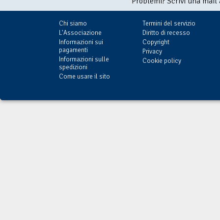
Problemi? Scrivi una mail
Chi siamo
Termini del servizio
L'Associazione
Diritto di recesso
Informazioni sui
Copyright
pagamenti
Privacy
Informazioni sulle
Cookie policy
spedizioni
Come usare il sito