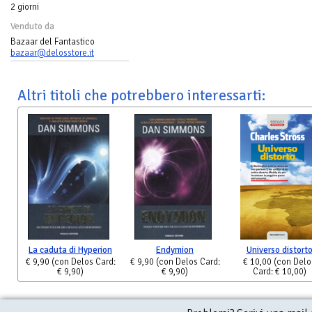
2 giorni
Venduto da
Bazaar del Fantastico
bazaar@delosstore.it
Altri titoli che potrebbero interessarti:
La caduta di Hyperion
Endymion
Universo distort
€ 9,90
(con Delos Card:
€ 9,90
(con Delos Card:
€ 10,00
(con Delo
€ 9,90)
€ 9,90)
Card: € 10,00)