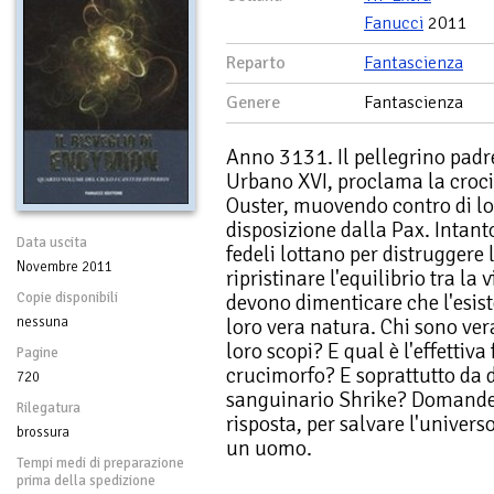
Fanucci
2011
Reparto
Fantascienza
Genere
Fantascienza
Anno 3131. Il pellegrino pad
Urbano XVI, proclama la crocia
Ouster, muovendo contro di lor
disposizione dalla Pax. Intanto
Data uscita
fedeli lottano per distruggere l
Novembre 2011
ripristinare l'equilibrio tra la
Copie disponibili
devono dimenticare che l'esist
nessuna
loro vera natura. Chi sono ver
loro scopi? E qual è l'effettiv
Pagine
crucimorfo? E soprattutto da d
720
sanguinario Shrike? Domande
Rilegatura
risposta, per salvare l'univers
brossura
un uomo.
Tempi medi di preparazione
prima della spedizione