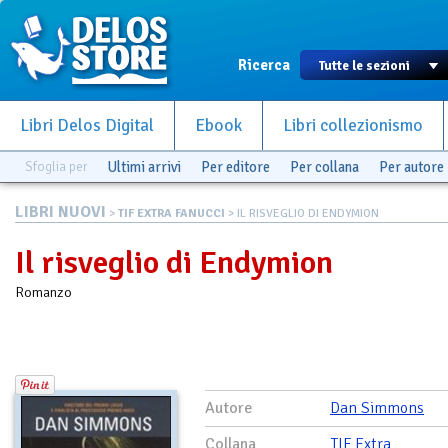
Ricerca
Libri Delos Digital
Ebook
Libri collezionismo
Sfoglia per
Ultimi arrivi
Per editore
Per collana
Per autore
LIBRI NUOVI
>
TIF EXTRA FANUCCI
> IL RISVEGLIO DI ENDYMION
Il risveglio di Endymion
Romanzo
Autore
Dan Simmons
Collana
TIF Extra