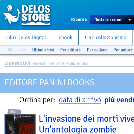
Ricerca
Libri Delos Digital
Ebook
Libri collezionismo
Sfoglia per
Ultimi arrivi
Per editore
Per collana
Per autore
LIBRINUOVI
>
EDITORI
> EDITORE PANINI BOOKS
EDITORE PANINI BOOKS
Ordina per:
data di arrivo
più vend
LIBRI
L'invasione dei morti vive
Un'antologia zombie