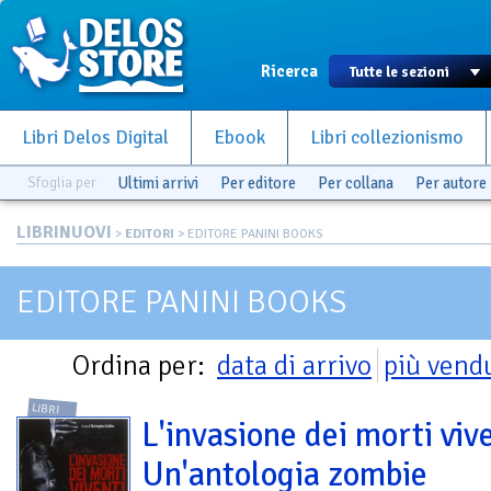
Ricerca
Libri Delos Digital
Ebook
Libri collezionismo
Sfoglia per
Ultimi arrivi
Per editore
Per collana
Per autore
LIBRINUOVI
>
EDITORI
> EDITORE PANINI BOOKS
EDITORE PANINI BOOKS
Ordina per:
data di arrivo
più vend
LIBRI
L'invasione dei morti vive
Un'antologia zombie