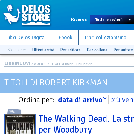
Ricerca
Libri Delos Digital
Ebook
Libri collezionismo
Sfoglia per
Ultimi arrivi
Per editore
Per collana
Per autore
LIBRINUOVI
>
AUTORI
> TITOLI DI ROBERT KIRKMAN
TITOLI DI ROBERT KIRKMAN
Ordina per:
data di arrivo
più ven
LIBRI
The Walking Dead. La st
per Woodbury