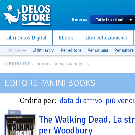
Ricerca
Libri Delos Digital
Ebook
Libri collezionismo
Sfoglia per
Ultimi arrivi
Per editore
Per collana
Per autore
LIBRINUOVI
>
EDITORI
> EDITORE PANINI BOOKS
EDITORE PANINI BOOKS
Ordina per:
data di arrivo
più vend
LIBRI
The Walking Dead. La st
per Woodbury