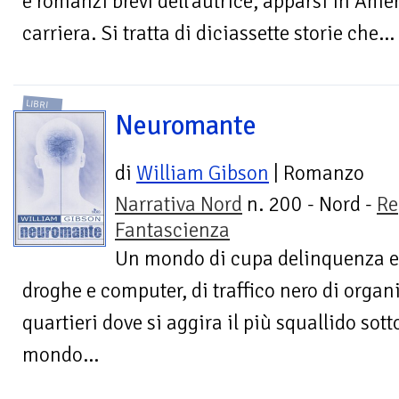
e romanzi brevi dell'autrice, apparsi in Amer
carriera. Si tratta di diciassette storie che...
LIBRI
Neuromante
di
William Gibson
| Romanzo
Narrativa Nord
n. 200 - Nord -
Re
Fantascienza
Un mondo di cupa delinquenza e d
droghe e computer, di traffico nero di organ
quartieri dove si aggira il più squallido so
mondo...