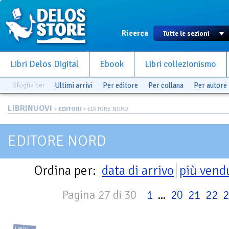
Ricerca
Libri Delos Digital
Ebook
Libri collezionismo
Sfoglia per
Ultimi arrivi
Per editore
Per collana
Per autore
LIBRINUOVI
>
EDITORI
> EDITORE NORD
EDITORE NORD
Ordina per:
data di arrivo
più vend
Pagina 27 di 30
1
...
20
21
22
2