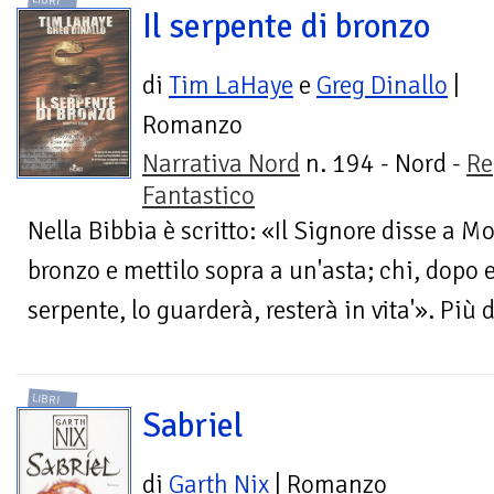
LIBRI
Il serpente di bronzo
di
Tim LaHaye
e
Greg Dinallo
|
Romanzo
Narrativa Nord
n. 194 - Nord -
Re
Fantastico
Nella Bibbia è scritto: «Il Signore disse a M
bronzo e mettilo sopra a un'asta; chi, dopo 
serpente, lo guarderà, resterà in vita'». Più di
LIBRI
Sabriel
di
Garth Nix
| Romanzo