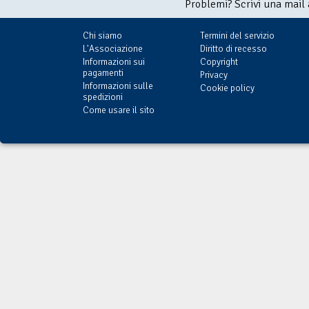
Problemi? Scrivi una mail
Chi siamo
Termini del servizio
L'Associazione
Diritto di recesso
Informazioni sui
Copyright
pagamenti
Privacy
Informazioni sulle
Cookie policy
spedizioni
Come usare il sito