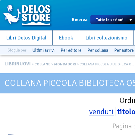
Ricerca
Libri Delos Digital
Ebook
Libri collezionismo
Sfoglia per
Ultimi arrivi
Per editore
Per collana
Per autore
LIBRINUOVI
>
COLLANE
>
MONDADORI
> COLLANA PICCOLA BIBLIOTECA O...
COLLANA PICCOLA BIBLIOTECA O
Ordi
venduti
titol
Pagina 1