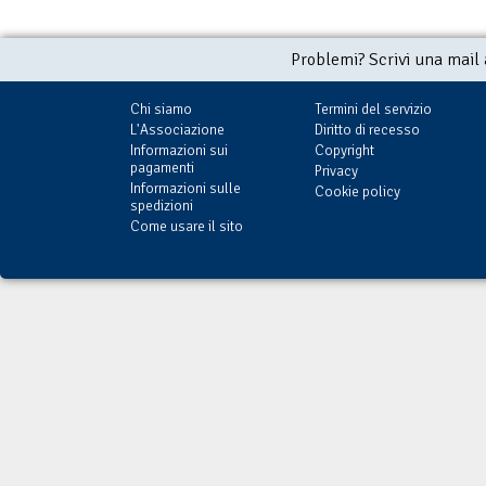
Problemi? Scrivi una mail
Chi siamo
Termini del servizio
L'Associazione
Diritto di recesso
Informazioni sui
Copyright
pagamenti
Privacy
Informazioni sulle
Cookie policy
spedizioni
Come usare il sito