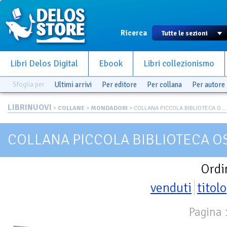
Ricerca
Libri Delos Digital
Ebook
Libri collezionismo
Sfoglia per
Ultimi arrivi
Per editore
Per collana
Per autore
LIBRINUOVI
>
COLLANE
>
MONDADORI
> COLLANA PICCOLA BIBLIOTECA O...
COLLANA PICCOLA BIBLIOTECA O
Ordi
venduti
titolo
Pagina 1