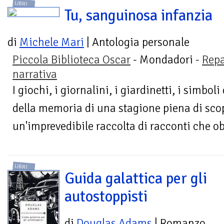
LIBRI
Tu, sanguinosa infanzia
di
Michele Mari
| Antologia personale
Piccola Biblioteca Oscar
- Mondadori -
Repa
narrativa
I giochi, i giornalini, i giardinetti, i simboli
della memoria di una stagione piena di scop
un'imprevedibile raccolta di racconti che o
LIBRI
Guida galattica per gli
autostoppisti
di
Douglas Adams
| Romanzo