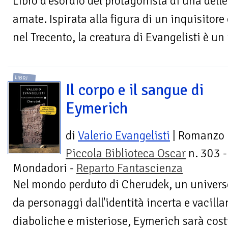
Libro d'esordio del protagonista di una dell
amate. Ispirata alla figura di un inquisitor
nel Trecento, la creatura di Evangelisti è un
LIBRI
Il corpo e il sangue di
Eymerich
di
Valerio Evangelisti
| Romanzo
Piccola Biblioteca Oscar
n. 303 -
Mondadori -
Reparto Fantascienza
Nel mondo perduto di Cherudek, un universo
da personaggi dall'identità incerta e vacilla
diaboliche e misteriose, Eymerich sarà costr