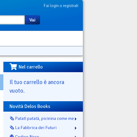
Fai login o registrati
Vai
Nel carrello
Il tuo carrello è ancora
vuoto.
Novità Delos Books
🗞️ Patatì patatà, picinina come me
🗞️ La Fabbrica dei Futuri
👻 Codice Nero