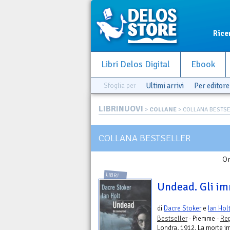
Rice
Libri Delos Digital
Ebook
Sfoglia per
Ultimi arrivi
Per editore
LIBRINUOVI
>
COLLANE
> COLLANA BESTS
COLLANA BESTSELLER
Or
LIBRI
Undead. Gli im
di
Dacre Stoker
e
Ian Hol
Bestseller
- Piemme -
Rep
Londra, 1912. La morte i