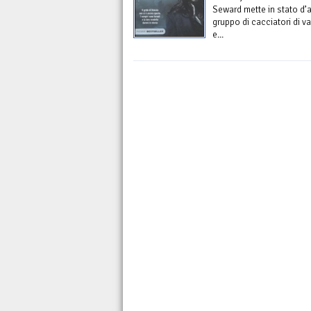
Seward mette in stato d’al
gruppo di cacciatori di va
e...