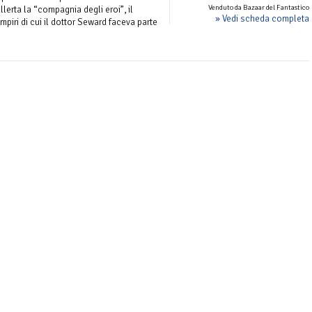
Venduto da Bazaar del Fantastico
lerta la “compagnia degli eroi”, il
» Vedi scheda completa
mpiri di cui il dottor Seward faceva parte