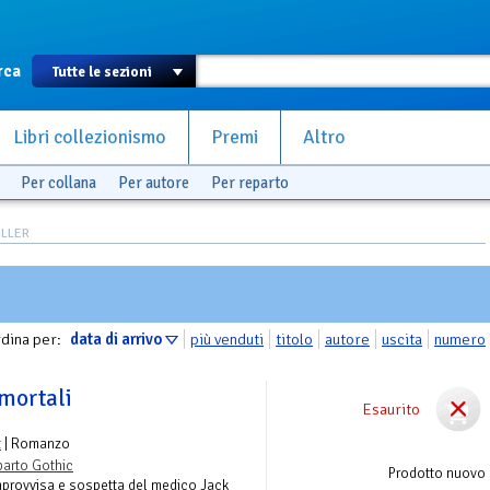
rca
Libri collezionismo
Premi
Altro
Per collana
Per autore
Per reparto
ELLER
dina per:
data di arrivo
più venduti
titolo
autore
uscita
numero
mortali
Esaurito
t
| Romanzo
arto Gothic
Prodotto nuovo
mprovvisa e sospetta del medico Jack