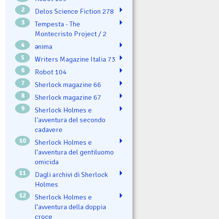
2
Delos Science Fiction 278
3
Tempesta - The
Montecristo Project / 2
4
ənima
5
Writers Magazine Italia 73
6
Robot 104
7
Sherlock magazine 66
8
Sherlock magazine 67
9
Sherlock Holmes e
l'avventura del secondo
cadavere
10
Sherlock Holmes e
l’avventura del gentiluomo
omicida
11
Dagli archivi di Sherlock
Holmes
12
Sherlock Holmes e
l’avventura della doppia
croce