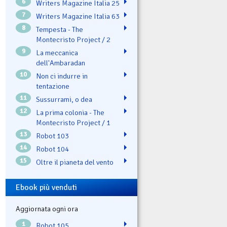
6
Writers Magazine Italia 25
7
Writers Magazine Italia 63
8
Tempesta - The
Montecristo Project / 2
9
La meccanica
dell'Ambaradan
10
Non ci indurre in
tentazione
11
Sussurrami, o dea
12
La prima colonia - The
Montecristo Project / 1
13
Robot 103
14
Robot 104
15
Oltre il pianeta del vento
Ebook più venduti
Aggiornata ogni ora
1
Robot 105