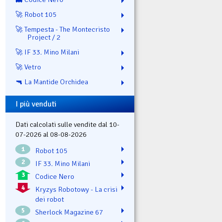
🚀 Robot 105
🚀 Tempesta - The Montecristo
Project / 2
🚀 IF 33. Mino Milani
🚀 Vetro
🔫 La Mantide Orchidea
I più venduti
Dati calcolati sulle vendite dal 10-
07-2026 al 08-08-2026
1
Robot 105
2
IF 33. Mino Milani
3
Codice Nero
4
Kryzys Robotowy - La crisi
dei robot
5
Sherlock Magazine 67