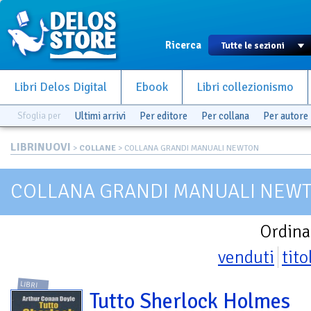
Ricerca
Libri Delos Digital
Ebook
Libri collezionismo
Sfoglia per
Ultimi arrivi
Per editore
Per collana
Per autore
LIBRINUOVI
>
COLLANE
> COLLANA GRANDI MANUALI NEWTON
COLLANA GRANDI MANUALI NEW
Ordina
venduti
tito
LIBRI
Tutto Sherlock Holmes