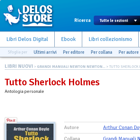
Ricerca
Libri Delos Digital
Ebook
Libri collezionismo
Sfoglia per
Ultimi arrivi
Per editore
Per collana
Per autore
LIBRI NUOVI
>
GRANDI MANUALI NEWTON NEWTON...
> TUTTO SHERLOCK
Tutto Sherlock Holmes
Antologia personale
Autore
Arthur Conan Do
Collana
Grandi Manuali 