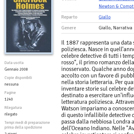
Newton & Compt
Reparto
Giallo
Genere
Giallo, Narrativa
Il 1887 rappresenta una data s
poliziesca. Nasce in quell'ann
celebre detective di tutti i te
rosso", il primo romanzo della
Data uscita
inosservato. Qualche anno dopo
Gennaio 2008
accolto con un favore di pubbl
Copie disponibili
nella storia letteraria. Per q
nessuna
inventare storie sul celebre d
Pagine
destinato a esercitare un'influ
1240
letteratura poliziesca. Attrave
Watson impariamo a conoscere 
Rilegatura
di questo infallibile detective
rilegato
passa dalla nebbiosa Londra a
Tempi medi di preparazione
dell'Oceano Indiano. Nelle "A
prima della spedizione
2 giorni