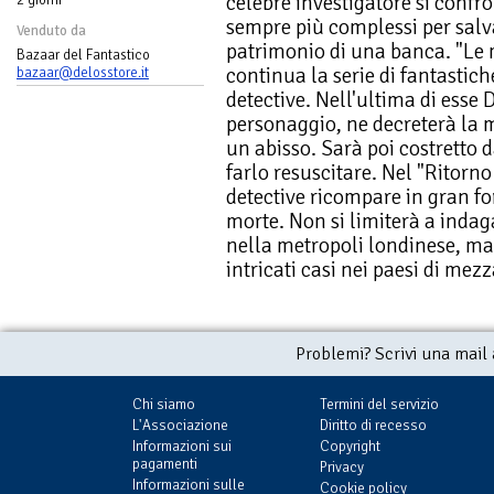
celebre investigatore si confr
sempre più complessi per salva
Venduto da
patrimonio di una banca. "Le
Bazaar del Fantastico
continua la serie di fantastic
bazaar@delosstore.it
detective. Nell'ultima di esse 
personaggio, ne decreterà la m
un abisso. Sarà poi costretto d
farlo resuscitare. Nel "Ritorn
detective ricompare in gran f
morte. Non si limiterà a inda
nella metropoli londinese, ma 
intricati casi nei paesi di mez
Problemi? Scrivi una mail
Chi siamo
Termini del servizio
L'Associazione
Diritto di recesso
Informazioni sui
Copyright
pagamenti
Privacy
Informazioni sulle
Cookie policy