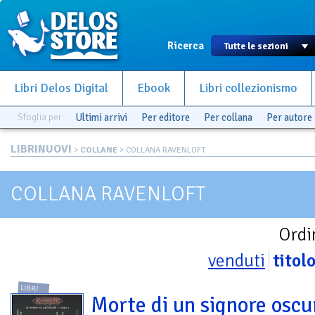
Ricerca
Libri Delos Digital
Ebook
Libri collezionismo
Sfoglia per
Ultimi arrivi
Per editore
Per collana
Per autore
LIBRINUOVI
>
COLLANE
> COLLANA RAVENLOFT
COLLANA RAVENLOFT
Ordi
venduti
titol
LIBRI
Morte di un signore oscu