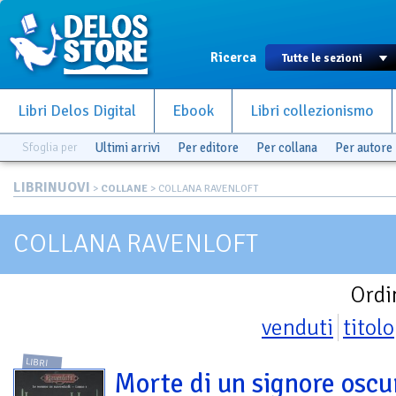
Ricerca
Libri Delos Digital
Ebook
Libri collezionismo
Sfoglia per
Ultimi arrivi
Per editore
Per collana
Per autore
LIBRINUOVI
>
COLLANE
> COLLANA RAVENLOFT
COLLANA RAVENLOFT
Ordi
venduti
titolo
LIBRI
Morte di un signore oscu