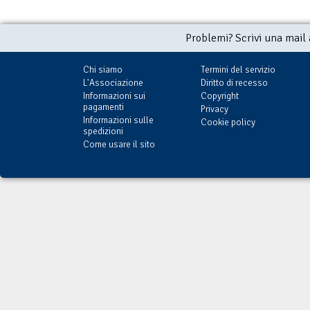
Problemi? Scrivi una mail
Chi siamo
Termini del servizio
L'Associazione
Diritto di recesso
Informazioni sui
Copyright
pagamenti
Privacy
Informazioni sulle
Cookie policy
spedizioni
Come usare il sito