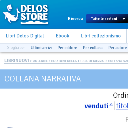
Ricerca
Libri Delos Digital
Ebook
Libri collezionismo
Sfoglia per
Ultimi arrivi
Per editore
Per collana
Per autore
LIBRINUOVI
>
COLLANE
>
EDIZIONI DELLA TERRA DI MEZZO
> COLLANA NA
COLLANA NARRATIVA
Ordi
venduti
tito