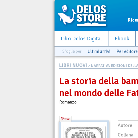
Rice
Libri Delos Digital
Ebook
Sfoglia per
Ultimi arrivi
Per editore
LIBRI NUOVI
>
NARRATIVA EDIZIONI DELLA 
La storia della ba
nel mondo delle Fa
Romanzo
Autore
Collana