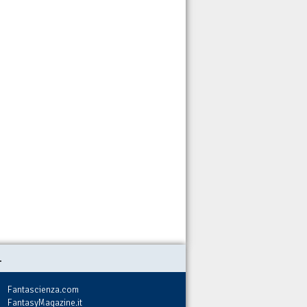
.
Fantascienza.com
FantasyMagazine.it