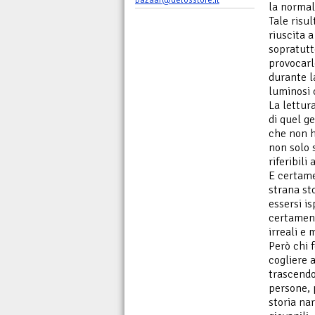
bazaar@delosstore.it
la normal
Tale risu
riuscita 
sopratutt
provocarle
durante l
luminosi 
La lettur
di quel ge
che non h
non solo 
riferibili
E certame
strana st
essersi is
certament
irreali e 
Però chi 
cogliere 
trascendo
persone, 
storia nar