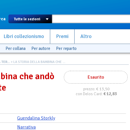
rca
Libri collezionismo
Premi
Altro
Per collana
Per autore
Per reparto
TER...
> LA STORIA DELLA BAMBINA CHE ...
mbina che andò
Esaurito
te
€ 13,50
prezzo:
€
12,83
con Delos Card:
Guendalina Storkly
Narrativa