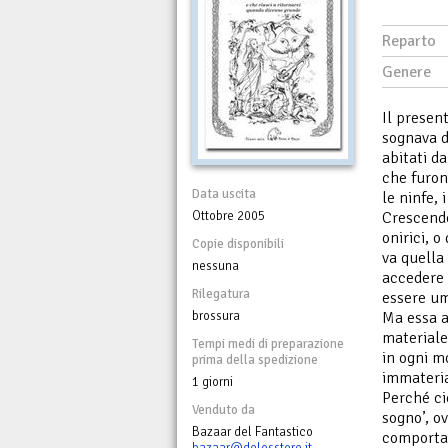
Reparto
Genere
Il present
sognava d
abitati da
che furono
Data uscita
le ninfe, 
Ottobre 2005
Crescendo
onirici, o
Copie disponibili
va quella
nessuna
accedere a
Rilegatura
essere u
brossura
Ma essa a
materiale
Tempi medi di preparazione
in ogni m
prima della spedizione
immateria
1 giorni
Perché ciò
Venduto da
sogno’, ov
Bazaar del Fantastico
comportame