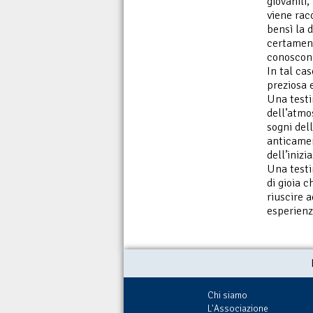
giovanili,
viene rac
bensì la 
certament
conoscon
In tal ca
preziosa 
Una testi
dell’atmo
sogni del
anticamen
dell’inizi
Una testi
di gioia c
riuscire 
esperienz
Chi siamo
L'Associazione