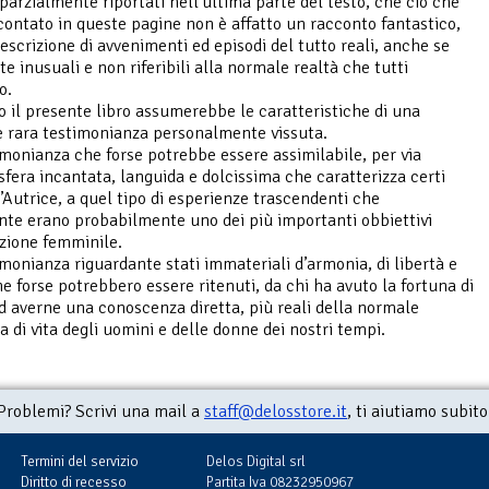
 parzialmente riportati nell’ultima parte del testo, che ciò che
contato in queste pagine non è affatto un racconto fantastico,
descrizione di avvenimenti ed episodi del tutto reali, anche se
e inusuali e non riferibili alla normale realtà che tutti
o.
so il presente libro assumerebbe le caratteristiche di una
e rara testimonianza personalmente vissuta.
monianza che forse potrebbe essere assimilabile, per via
sfera incantata, languida e dolcissima che caratterizza certi
l’Autrice, a quel tipo di esperienze trascendenti che
te erano probabilmente uno dei più importanti obbiettivi
azione femminile.
monianza riguardante stati immateriali d’armonia, di libertà e
he forse potrebbero essere ritenuti, da chi ha avuto la fortuna di
ad averne una conoscenza diretta, più reali della normale
a di vita degli uomini e delle donne dei nostri tempi.
Problemi? Scrivi una mail a
staff@delosstore.it
, ti aiutiamo subito
Termini del servizio
Delos Digital srl
Diritto di recesso
Partita Iva 08232950967