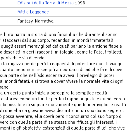
Edizioni della Terra di Mezzo
1996
Miti e Leggende
Fantasy, Narrativa
e libro narra la storia di una fanciulla che durante il sonno
i staccarsi dal suo corpo, recandosi in mondi immateriali
 quegli esseri meravigliosi dei quali parlano le antiche fiabe e
 descritti in certi racconti mitologici, come le Fate, i folletti,
i panischi e via dicendo.
 la ragazza perde però la capacità di poter fare questi viaggi
 quanto meno non riesce più a ricordarsi di ciò che fa e di dove
 sua parte che nell’adolescenza aveva il privilegio di poter
i mondi fatati, e si trova a dover vivere la normale vita di ogni
mano.
d un certo punto inizia a percepire la semplice realtà
 e storica come un limite per lei troppo angusto e quindi cerca
odo possibile di sognare nuovamente quelle meravigliose realtà
li che ella da giovane aveva descritto in un suo diario segreto.
 possa avvenire, ella dovrà però riconciliarsi col suo ‘corpo di
vero con quella parte di se stessa che rifiuta gli interessi, i
nti e gli obbiettivi esistenziali di quella parte di lei, che vive