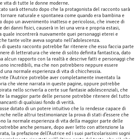
e vita di tutte le donne moderne.
ltato sarà ottenuto dopo che la protagonista del racconto sarà
a tornare naturale e spontanea come quando era bambina e
o dopo un avvenimento inatteso e pericoloso, che invece di
 dei danni fisici, causerà in lei una vera e propria estasi,
a quale incontrerà nuovamente quei personaggi eterei e
che tante volte aveva sognato nell’adolescenza.
a di questo racconto potrebbe far ritenere che esso faccia parte
nere di letteratura che viene di solito definita fantastica, dato
a alcun rapporto con la realtà e descrive fatti e personaggi che
sono incredibili, ma che non potrebbero neppure essere
 ad una normale esperienza di vita di chicchessia.
nte l’Autrice potrebbe aver completamente inventato la
oria che viene narrata in queste pagine, oppure potrebbe
pirata nello scriverla a certe sue fantasie adolescenziali, che
e la maggior parte delle persone potrebbe ritenere del tutto
mancanti di qualsiasi fondo di verità.
fosse dotato di un potere intuitivo che lo rendesse capace di
anche nelle altrui testimonianze la prova di stati d’essere che
no la normale esperienza di vita della maggior parte delle
potrebbe anche pensare, dopo aver letto con attenzione la
rata, la prefazione dell’Autrice ed i suoi particolarissimi sogni