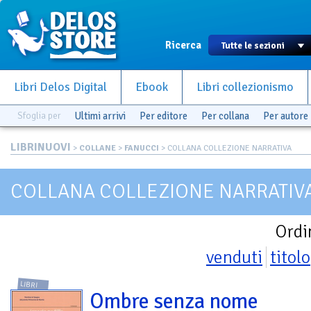
Ricerca
Libri Delos Digital
Ebook
Libri collezionismo
Sfoglia per
Ultimi arrivi
Per editore
Per collana
Per autore
LIBRINUOVI
>
COLLANE
>
FANUCCI
> COLLANA COLLEZIONE NARRATIVA
COLLANA COLLEZIONE NARRATIV
Ordi
venduti
titolo
LIBRI
Ombre senza nome