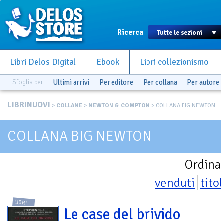
Ricerca
Libri Delos Digital
Ebook
Libri collezionismo
Sfoglia per
Ultimi arrivi
Per editore
Per collana
Per autore
LIBRINUOVI
>
COLLANE
>
NEWTON & COMPTON
> COLLANA BIG NEWTON
COLLANA BIG NEWTON
Ordina
venduti
tito
LIBRI
Le case del brivido