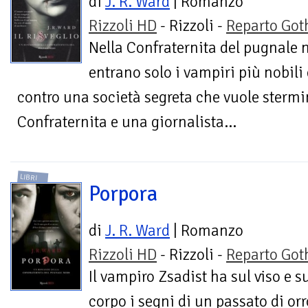
di
J. R. Ward
| Romanzo
Rizzoli HD
- Rizzoli -
Reparto Got
Nella Confraternita del pugnale 
entrano solo i vampiri più nobili 
contro una società segreta che vuole stermina
Confraternita e una giornalista...
LIBRI
Porpora
di
J. R. Ward
| Romanzo
Rizzoli HD
- Rizzoli -
Reparto Got
Il vampiro Zsadist ha sul viso e s
corpo i segni di un passato di orr