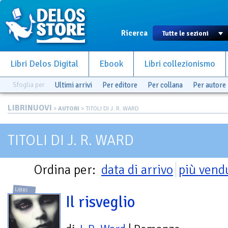
Ricerca
Libri Delos Digital
Ebook
Libri collezionismo
Sfoglia per
Ultimi arrivi
Per editore
Per collana
Per autore
LIBRINUOVI
>
AUTORI
> TITOLI DI J. R. WARD
TITOLI DI J. R. WARD
Ordina per:
data di arrivo
più vend
LIBRI
Il risveglio