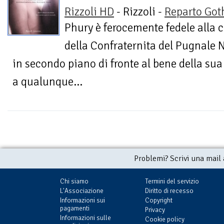
Rizzoli HD
- Rizzoli -
Reparto Got
Phury è ferocemente fedele alla 
della Confraternita del Pugnale N
in secondo piano di fronte al bene della sua 
a qualunque...
Problemi? Scrivi una mail
Chi siamo
Termini del servizio
L'Associazione
Diritto di recesso
Informazioni sui
Copyright
pagamenti
Privacy
Informazioni sulle
Cookie policy