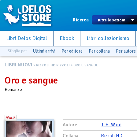
Ricerca
Libri Delos Digital
Ebook
Libri collezionismo
Sfoglia per
Ultimi arrivi
Per editore
Per collana
Per autore
LIBRI NUOVI
>
RIZZOLI HD RIZZOLI
> ORO E SANGUE
Oro e sangue
Romanzo
Autore
J. R. Ward
Collana
Rizzoli HD