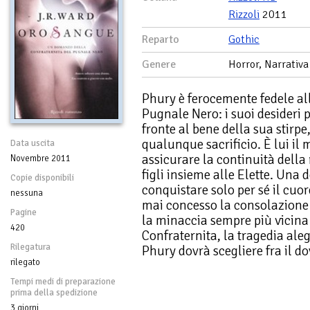
Rizzoli
2011
Reparto
Gothic
Genere
Horror, Narrativa
Phury è ferocemente fedele al
Pugnale Nero: i suoi desideri 
fronte al bene della sua stirpe,
qualunque sacrificio. È lui il
Data uscita
assicurare la continuità della
Novembre 2011
figli insieme alle Elette. Una 
Copie disponibili
conquistare solo per sé il cuor
nessuna
mai concesso la consolazione d
Pagine
la minaccia sempre più vicina d
420
Confraternita, la tragedia ale
Rilegatura
Phury dovrà scegliere fra il do
rilegato
Tempi medi di preparazione
prima della spedizione
3 giorni