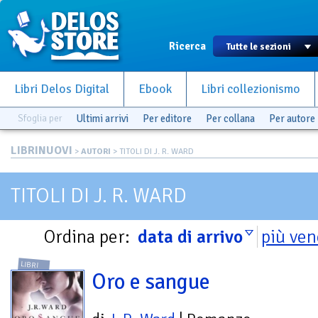
Ricerca
Libri Delos Digital
Ebook
Libri collezionismo
Sfoglia per
Ultimi arrivi
Per editore
Per collana
Per autore
LIBRINUOVI
>
AUTORI
> TITOLI DI J. R. WARD
TITOLI DI J. R. WARD
Ordina per:
data di arrivo
più ven
LIBRI
Oro e sangue