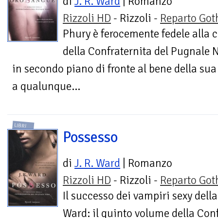
di
J. R. Ward
| Romanzo
Rizzoli HD
- Rizzoli -
Reparto Got
Phury è ferocemente fedele alla 
della Confraternita del Pugnale N
in secondo piano di fronte al bene della sua 
a qualunque...
LIBRI
Possesso
di
J. R. Ward
| Romanzo
Rizzoli HD
- Rizzoli -
Reparto Got
Il successo dei vampiri sexy della
Ward: il quinto volume della Con