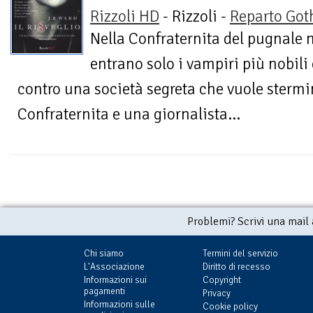
Rizzoli HD
- Rizzoli -
Reparto Got
Nella Confraternita del pugnale 
entrano solo i vampiri più nobili 
contro una società segreta che vuole stermina
Confraternita e una giornalista...
Problemi? Scrivi una mail
Chi siamo
Termini del servizio
L'Associazione
Diritto di recesso
Informazioni sui
Copyright
pagamenti
Privacy
Informazioni sulle
Cookie policy