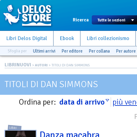
Ricerca
Libri Delos Digital
Ebook
Libri collezionismo
Sfoglia per
Ultimi arrivi
Per editore
Per collana
Per autore
LIBRINUOVI
>
AUTORI
> TITOLI DI DAN SIMMONS
TITOLI DI DAN SIMMONS
Ordina per:
data di arrivo
più ven
LIBRI
Danza macabra