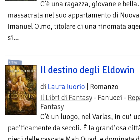
C’è una ragazza, giovane e bella.
massacrata nel suo appartamento di Nuova
Imanuel Olmo, titolare di una rinomata ag
si...
LIBRI
Il destino degli Eldowin
di
Laura Iuorio
| Romanzo
Il Libri di Fantasy
- Fanucci -
Rep
Fantasy
C'è un luogo, nel Varlas, in cui 
pacificamente da secoli. È la grandiosa città
piedi delle cascate Mah Quad, e dominata da