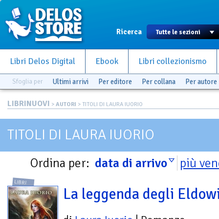
Ricerca
Libri Delos Digital
Ebook
Libri collezionismo
Sfoglia per
Ultimi arrivi
Per editore
Per collana
Per autore
LIBRINUOVI
>
AUTORI
> TITOLI DI LAURA IUORIO
TITOLI DI LAURA IUORIO
Ordina per:
data di arrivo
più ven
LIBRI
La leggenda degli Eldow