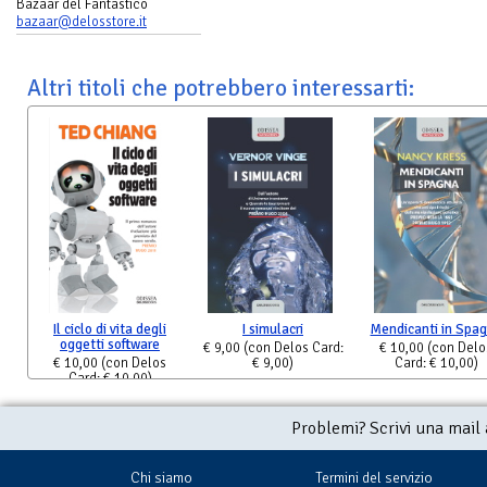
Bazaar del Fantastico
bazaar@delosstore.it
Altri titoli che potrebbero interessarti:
Il ciclo di vita degli
I simulacri
Mendicanti in Spa
oggetti software
€ 9,00
(con Delos Card:
€ 10,00
(con Delo
€ 10,00
(con Delos
€ 9,00)
Card: € 10,00)
Card: € 10,00)
Problemi? Scrivi una mail
Chi siamo
Termini del servizio