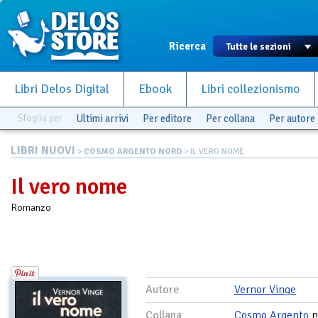
Ricerca
Libri Delos Digital
Ebook
Libri collezionismo
Sfoglia per
Ultimi arrivi
Per editore
Per collana
Per autore
LIBRI NUOVI
>
COSMO ARGENTO NORD
> IL VERO NOME
Il vero nome
Romanzo
Autore
Vernor Vinge
Collana
Cosmo Argento
n