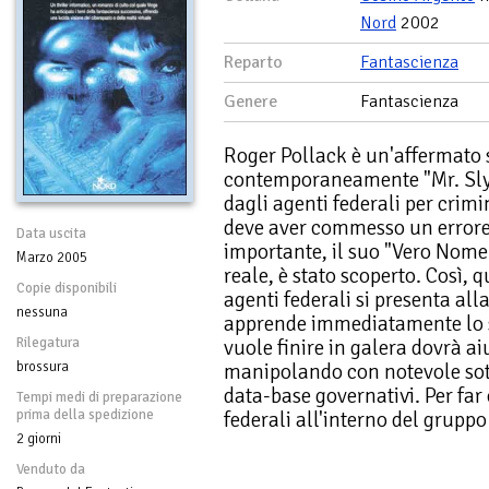
Nord
2002
Reparto
Fantascienza
Genere
Fantascienza
Roger Pollack è un'affermato s
contemporaneamente "Mr. Slyp
dagli agenti federali per crimi
deve aver commesso un errore, 
Data uscita
importante, il suo "Vero Nome
Marzo 2005
reale, è stato scoperto. Così,
Copie disponibili
agenti federali si presenta alla
nessuna
apprende immediatamente lo sc
Rilegatura
vuole finire in galera dovrà aiu
brossura
manipolando con notevole sot
data-base governativi. Per far 
Tempi medi di preparazione
prima della spedizione
federali all'interno del gruppo 
2 giorni
Venduto da