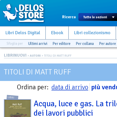
Ricerca
Libri Delos Digital
Ebook
Libri collezionismo
Sfoglia per
Ultimi arrivi
Per editore
Per collana
Per autore
LIBRINUOVI
>
AUTORI
> TITOLI DI MATT RUFF
TITOLI DI MATT RUFF
Ordina per:
data di arrivo
più vend
LIBRI
Acqua, luce e gas. La tri
dei lavori pubblici