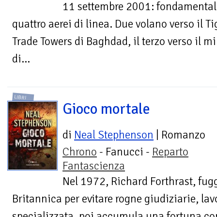
11 settembre 2001: fondamentalis
quattro aerei di linea. Due volano verso il T
Trade Towers di Baghdad, il terzo verso il mi
di...
LIBRI
Gioco mortale
di
Neal Stephenson
| Romanzo
Chrono
- Fanucci -
Reparto
Fantascienza
Nel 1972, Richard Forthrast, fug
Britannica per evitare rogne giudiziarie, l
specializzata, poi accumula una fortuna 