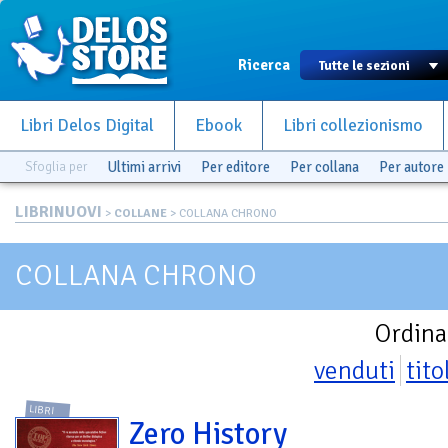
Ricerca
Libri Delos Digital
Ebook
Libri collezionismo
Sfoglia per
Ultimi arrivi
Per editore
Per collana
Per autore
LIBRINUOVI
>
COLLANE
> COLLANA CHRONO
COLLANA CHRONO
Ordina
venduti
tito
LIBRI
Zero History