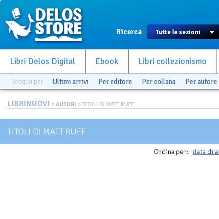
Ricerca
Libri Delos Digital
Ebook
Libri collezionismo
Sfoglia per
Ultimi arrivi
Per editore
Per collana
Per autore
LIBRINUOVI
>
AUTORI
> TITOLI DI MATT RUFF
TITOLI DI MATT RUFF
Ordina per:
data di a