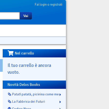
Fai login o registrati
Vai
Nel carrello
Il tuo carrello è ancora
vuoto.
Novità Delos Books
🗞️ Patatì patatà, picinina come me
🗞️ La Fabbrica dei Futuri
👻 Codice Nero