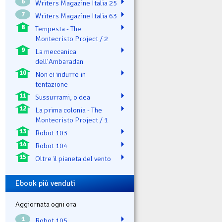
6
Writers Magazine Italia 25
7
Writers Magazine Italia 63
8
Tempesta - The
Montecristo Project / 2
9
La meccanica
dell'Ambaradan
10
Non ci indurre in
tentazione
11
Sussurrami, o dea
12
La prima colonia - The
Montecristo Project / 1
13
Robot 103
14
Robot 104
15
Oltre il pianeta del vento
Ebook più venduti
Aggiornata ogni ora
1
Robot 105