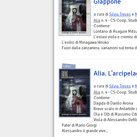
Giappone
a cura di
Silvia Treves
e
Alia
n. 4 - CS Coop. Studi
Contiene:
Lontano di Asagure Mits
L'estasi viola e cremisi 
L'esilio di Minagawa Hiroko
Fuori dalla zanzariera- variazioni sul tema 
LIBRI
Alia. L'arcipela
a cura di
Silvia Treves
e
Alia
n. 4 - CS Coop. Studi
Contiene:
Dagida di Danilo Arona
Breve scalo in Antartide d
Ola e Olb di Massimo Cit
Viola di Alessandro Defil
Pater di Mario Giorgi
Alessandro il grande vive...