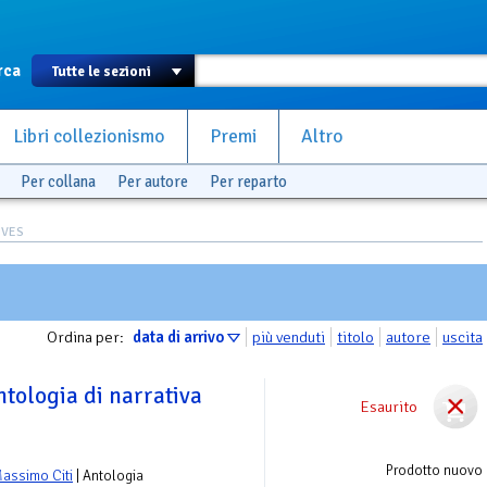
rca
Libri collezionismo
Premi
Altro
Per collana
Per autore
Per reparto
REVES
Ordina per:
data di arrivo
più venduti
titolo
autore
uscita
ntologia di narrativa
Esaurito
Prodotto nuovo
assimo Citi
| Antologia