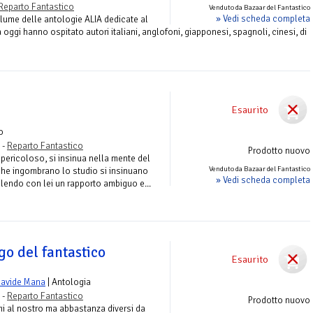
Reparto Fantastico
Venduto da Bazaar del Fantastico
» Vedi scheda completa
olume delle antologie ALIA dedicate al
 oggi hanno ospitato autori italiani, anglofoni, giapponesi, spagnoli, cinesi, di
Esaurito
o
 -
Reparto Fantastico
Prodotto nuovo
pericoloso, si insinua nella mente del
Venduto da Bazaar del Fantastico
 che ingombrano lo studio si insinuano
» Vedi scheda completa
bilendo con lei un rapporto ambiguo e...
ago del fantastico
Esaurito
avide Mana
| Antologia
 -
Reparto Fantastico
Prodotto nuovo
i al nostro ma abbastanza diversi da