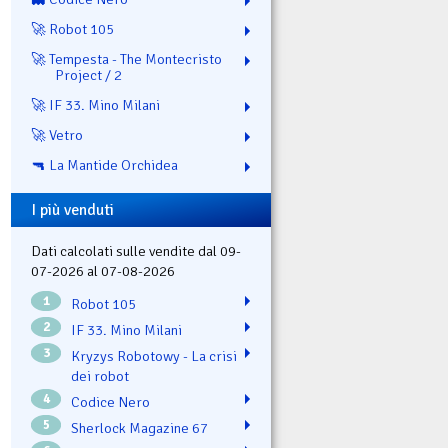
🚀 Robot 105
🚀 Tempesta - The Montecristo
Project / 2
🚀 IF 33. Mino Milani
🚀 Vetro
🔫 La Mantide Orchidea
I più venduti
Dati calcolati sulle vendite dal 09-
07-2026 al 07-08-2026
1
Robot 105
2
IF 33. Mino Milani
3
Kryzys Robotowy - La crisi
dei robot
4
Codice Nero
5
Sherlock Magazine 67