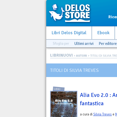
Rice
Libri Delos Digital
Ebook
Sfoglia per
Ultimi arrivi
Per editore
LIBRINUOVI
>
AUTORI
> TITOLI DI SILVIA T
TITOLI DI SILVIA TREVES
LIBRI
Alia Evo 2.0 : A
fantastica
a cura di
Silvia Treves
e
M