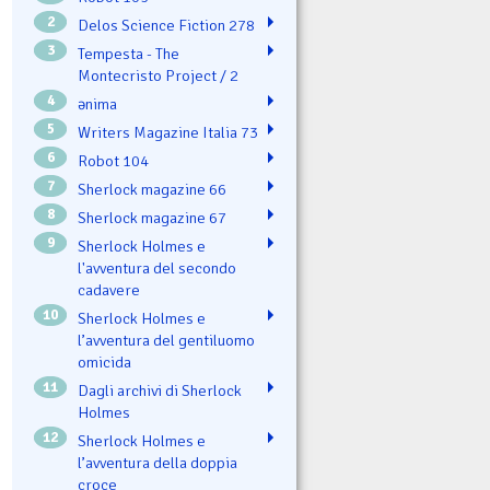
2
Delos Science Fiction 278
3
Tempesta - The
Montecristo Project / 2
4
ənima
5
Writers Magazine Italia 73
6
Robot 104
7
Sherlock magazine 66
8
Sherlock magazine 67
9
Sherlock Holmes e
l'avventura del secondo
cadavere
10
Sherlock Holmes e
l’avventura del gentiluomo
omicida
11
Dagli archivi di Sherlock
Holmes
12
Sherlock Holmes e
l’avventura della doppia
croce