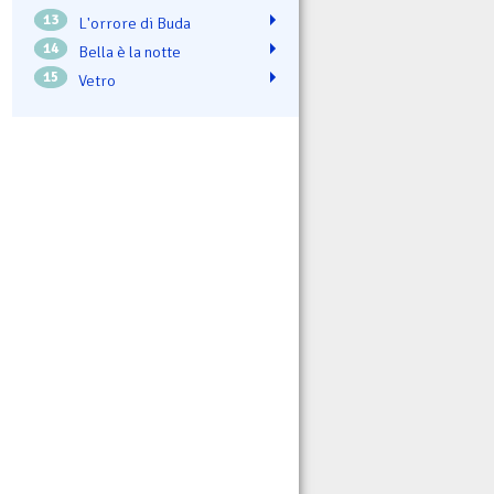
13
L'orrore di Buda
14
Bella è la notte
15
Vetro