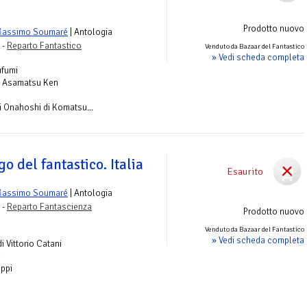
Prodotto nuovo
Massimo Soumaré
| Antologia
 -
Reparto Fantastico
Venduto da Bazaar del Fantastico
» Vedi scheda completa
ufumi
di Asamatsu Ken
di Onahoshi di Komatsu...
go del fantastico. Italia
Esaurito
Massimo Soumaré
| Antologia
 -
Reparto Fantascienza
Prodotto nuovo
Venduto da Bazaar del Fantastico
» Vedi scheda completa
i Vittorio Catani
i
ippi