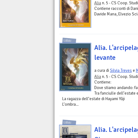
Alia
n. 5 - CS Coop. Studi
Contiene racconti di Dani
Davide Mana, Elvezio Scial
LIBRI
Alia. L'arcipela
levante
a cura di
Silvia Treves
e
Alia
n. 5 - CS Coop. Studi
Contiene:
Dove stiamo andando: fare
Tra fanciulle dell’estat
La ragazza dell’estate di Hayami Yûji
L’ombra...
LIBRI
Alia. L'arcipela