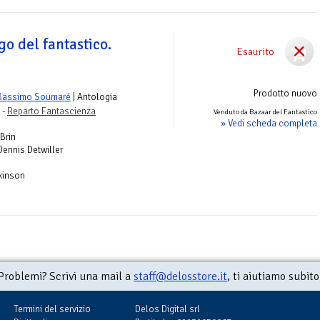
go del fantastico.
Esaurito
Prodotto nuovo
Massimo Soumaré
| Antologia
 -
Reparto Fantascienza
Venduto da Bazaar del Fantastico
» Vedi scheda completa
Brin
Dennis Detwiller
pkinson
Problemi? Scrivi una mail a
staff@delosstore.it
, ti aiutiamo subito
Termini del servizio
Delos Digital srl