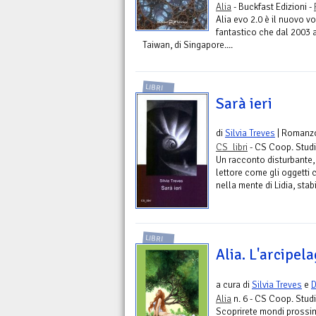
Alia
- Buckfast Edizioni -
Alia evo 2.0 è il nuovo v
fantastico che dal 2003 a
Taiwan, di Singapore....
LIBRI
Sarà ieri
di
Silvia Treves
| Romanz
CS_libri
- CS Coop. Studi
Un racconto disturbante, 
lettore come gli oggetti
nella mente di Lidia, sta
LIBRI
Alia. L'arcipel
a cura di
Silvia Treves
e
D
Alia
n. 6 - CS Coop. Studi
Scoprirete mondi prossim