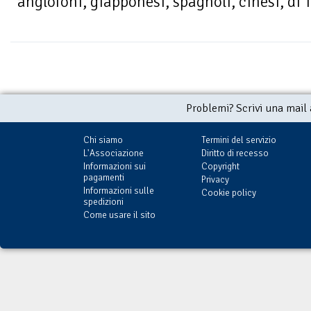
anglofoni, giapponesi, spagnoli, cinesi, di 
Problemi? Scrivi una mail
Chi siamo
Termini del servizio
L'Associazione
Diritto di recesso
Informazioni sui
Copyright
pagamenti
Privacy
Informazioni sulle
Cookie policy
spedizioni
Come usare il sito