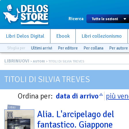
Ricerca
Libri Delos Digital
Ebook
Libri collezionismo
Sfoglia per
Ultimi arrivi
Per editore
Per collana
Per autore
LIBRINUOVI
>
AUTORI
> TITOLI DI SILVIA TREVES
TITOLI DI SILVIA TREVES
Ordina per:
data di arrivo
più ven
LIBRI
Alia. L'arcipelago del
fantastico. Giappone