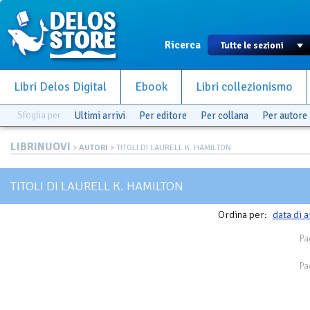
Ricerca
Libri Delos Digital
Ebook
Libri collezionismo
Sfoglia per
Ultimi arrivi
Per editore
Per collana
Per autore
LIBRINUOVI
>
AUTORI
> TITOLI DI LAURELL K. HAMILTON
TITOLI DI LAURELL K. HAMILTON
Ordina per:
data di a
Pa
Pa