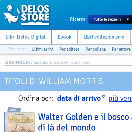
Ricerca
Libri Delos Digital
Ebook
Libri collezionismo
Sfoglia per
Ultimi arrivi
Per editore
Per collana
Per autore
LIBRINUOVI
>
AUTORI
> TITOLI DI WILLIAM MORRIS
TITOLI DI WILLIAM MORRIS
Ordina per:
data di arrivo
più ven
LIBRI
Walter Golden e il bosco 
di là del mondo