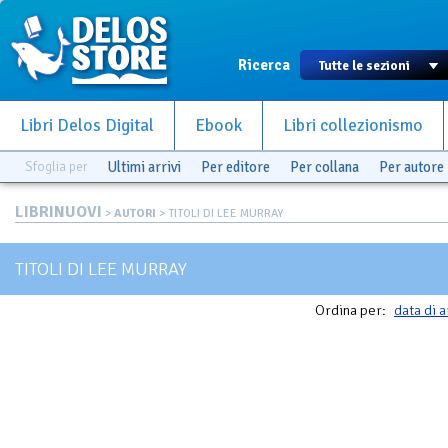
Ricerca
Libri Delos Digital
Ebook
Libri collezionismo
Sfoglia per
Ultimi arrivi
Per editore
Per collana
Per autore
LIBRINUOVI
>
AUTORI
> TITOLI DI LEE MURRAY
TITOLI DI LEE MURRAY
Ordina per:
data di a