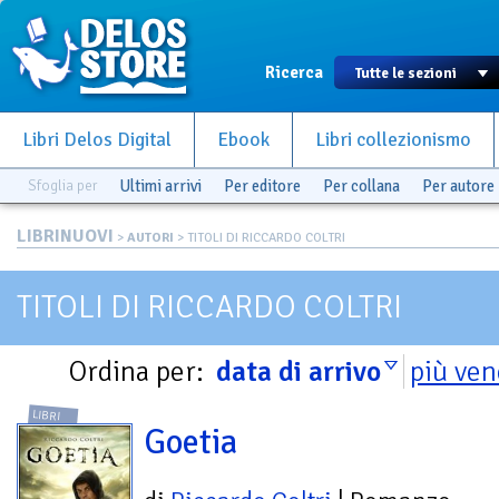
Ricerca
Libri Delos Digital
Ebook
Libri collezionismo
Sfoglia per
Ultimi arrivi
Per editore
Per collana
Per autore
LIBRINUOVI
>
AUTORI
> TITOLI DI RICCARDO COLTRI
TITOLI DI RICCARDO COLTRI
Ordina per:
data di arrivo
più ven
LIBRI
Goetia