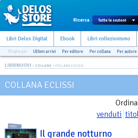
Ricerca
Libri Delos Digital
Ebook
Libri collezionismo
Sfoglia per
Ultimi arrivi
Per editore
Per collana
Per autore
LIBRINUOVI
>
COLLANE
> COLLANA ECLISSI
COLLANA ECLISSI
Ordina
venduti
tito
LIBRI
Il grande notturno