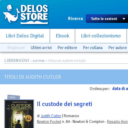
Ricerca
Libri Delos Digital
Ebook
Libri collezionismo
Sfoglia per
Ultimi arrivi
Per editore
Per collana
Per autore
LIBRINUOVI
>
AUTORI
> TITOLI DI JUDITH CUTLER
TITOLI DI JUDITH CUTLER
Ordina per:
data di a
LIBRI
Il custode dei segreti
di
Judith Cutler
| Romanzo
Newton Pocket
n. 89 - Newton & Compton -
Reparto Horr