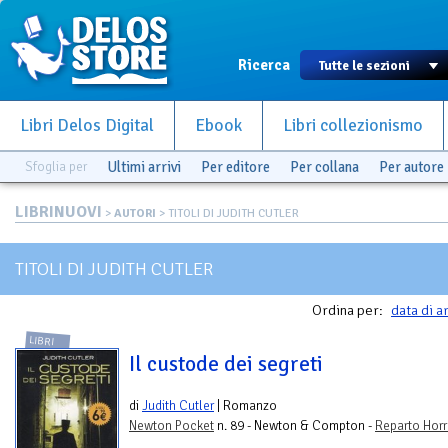
Ricerca
Libri Delos Digital
Ebook
Libri collezionismo
Sfoglia per
Ultimi arrivi
Per editore
Per collana
Per autore
LIBRINUOVI
>
AUTORI
> TITOLI DI JUDITH CUTLER
TITOLI DI JUDITH CUTLER
Ordina per:
data di a
LIBRI
Il custode dei segreti
di
Judith Cutler
| Romanzo
Newton Pocket
n. 89 - Newton & Compton -
Reparto Horr