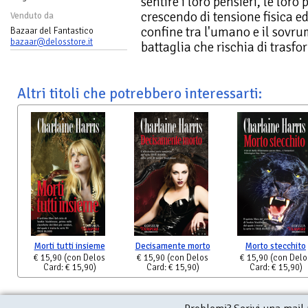
sentire i loro pensieri, le loro 
crescendo di tensione fisica ed
Venduto da
confine tra l'umano e il sovr
Bazaar del Fantastico
bazaar@delosstore.it
battaglia che rischia di trasf
Altri titoli che potrebbero interessarti:
Morti tutti insieme
Decisamente morto
Morto stecchito
€ 15,90
(con Delos
€ 15,90
(con Delos
€ 15,90
(con Delo
Card: € 15,90)
Card: € 15,90)
Card: € 15,90)