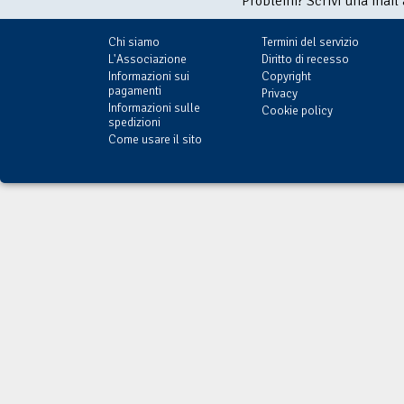
Problemi? Scrivi una mail
Chi siamo
Termini del servizio
L'Associazione
Diritto di recesso
Informazioni sui
Copyright
pagamenti
Privacy
Informazioni sulle
Cookie policy
spedizioni
Come usare il sito