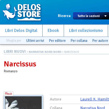
Ricerca
Libri Delos Digital
Ebook
Libri collezionismo
Sfoglia per
Ultimi arrivi
Per editore
Per collana
Per autore
LIBRI NUOVI
>
NARRATIVA NORD NORD
> NARCISSUS
Narcissus
Romanzo
Autore
Laurell K. Hamil
Collana
Narrativa Nord