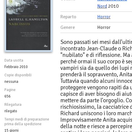
Nord
2010
Reparto
Horror
Genere
Horror
Sono passati sei mesi dall'ulti
incontrato Jean-Claude o Rich
"nubilato" e di riflessione. Ma 
perché ormai il suo corpo è se
Data uscita
vampiri sia da quello dei lupi
Febbraio 2010
prenderà il sopravvento, Anita
Copie disponibili
Tuttavia quando alcuni innocen
nessuna
proteggere vengono rapiti da u
Pagine
capisce di aver bisogno di aiut
656
mettere da parte l'orgoglio. Co
Rilegatura
rischiosissimo, la cacciatrice
rilegato
Richard uniscono i loro marchi
Improvvisamente Anita acquisi
Tempi medi di preparazione
prima della spedizione
della notte e riesce a percepire 
15 giorni