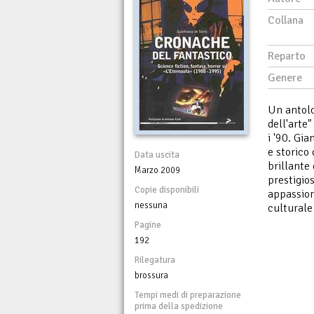
Collana
Reparto
Genere
Un antolog
dell'arte"
i '90. Gi
e storico 
Data uscita
brillante 
Marzo 2009
prestigio
Copie disponibili
appassion
nessuna
culturale 
Pagine
192
Rilegatura
brossura
Tempi medi di preparazione
prima della spedizione