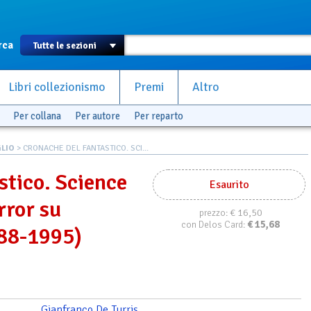
rca
Libri collezionismo
Premi
Altro
Per collana
Per autore
Per reparto
LIO
> CRONACHE DEL FANTASTICO. SCI...
stico. Science
Esaurito
rror su
€ 16,50
prezzo:
€
15,68
con Delos Card:
88-1995)
Gianfranco De Turris