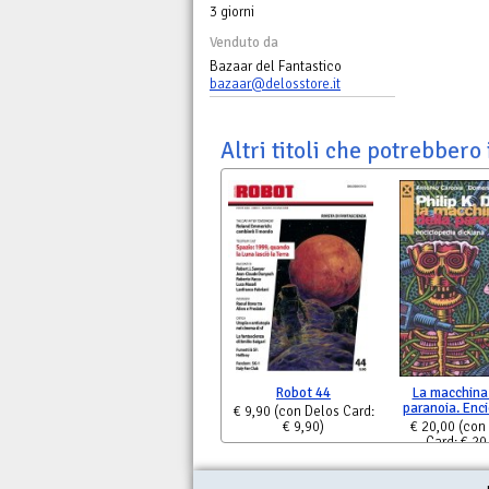
3 giorni
Venduto da
Bazaar del Fantastico
bazaar@delosstore.it
Altri titoli che potrebbero 
Robot 44
La macchina
paranoia. Enc
€ 9,90
(con Delos Card:
€ 9,90)
€ 20,00
(con
Card: € 20