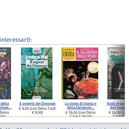
interessarti:
 della
Il segreto dei Donovan
La storia di Urania e
Basil Argyros
iclope…
della fantascie…
dell'impero
€ 9,00
(con Delos Card:
 Delos
€ 9,00)
€ 39,00
(con Delos
€ 16,00
(con
,00)
Card: € 39,00)
Card: € 16