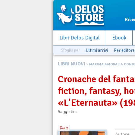
Rice
Libri Delos Digital
Ebook
Sfoglia per
Ultimi arrivi
Per editore
LIBRI NUOVI
>
MAXIMA AMORALIA CONIG
Cronache del fanta
fiction, fantasy, ho
«L'Eternauta» (19
Saggistica
Autore