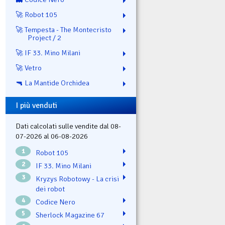
🚀 Robot 105
🚀 Tempesta - The Montecristo
Project / 2
🚀 IF 33. Mino Milani
🚀 Vetro
🔫 La Mantide Orchidea
I più venduti
Dati calcolati sulle vendite dal 08-
07-2026 al 06-08-2026
1
Robot 105
2
IF 33. Mino Milani
3
Kryzys Robotowy - La crisi
dei robot
4
Codice Nero
5
Sherlock Magazine 67