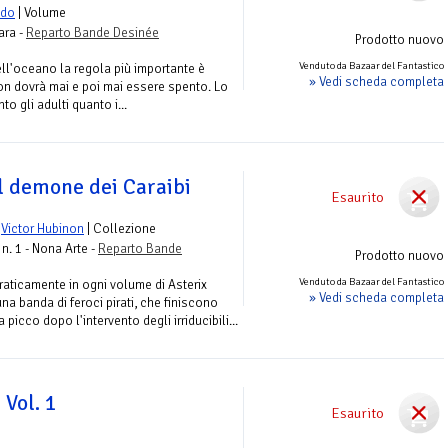
edo
| Volume
ara -
Reparto Bande Desinée
Prodotto nuovo
Venduto da Bazaar del Fantastico
ell'oceano la regola più importante è
» Vedi scheda completa
non dovrà mai e poi mai essere spento. Lo
nto gli adulti quanto i...
Il demone dei Caraibi
Esaurito
e
Victor Hubinon
| Collezione
n. 1 - Nona Arte -
Reparto Bande
Prodotto nuovo
Venduto da Bazaar del Fantastico
aticamente in ogni volume di Asterix
» Vedi scheda completa
a banda di feroci pirati, che finiscono
picco dopo l'intervento degli irriducibili...
 Vol. 1
Esaurito