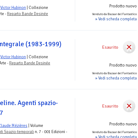
Prodotto nuovo
e
Victor Hubinon
| Collezione
rte -
Reparto Bande Desinée
Venduto da Bazaar del Fantastico
» Vedi scheda completa
integrale (1983-1999)
Esaurito
e
Victor Hubinon
| Collezione
Arte -
Reparto Bande Desinée
Prodotto nuovo
Venduto da Bazaar del Fantastico
» Vedi scheda completa
eline. Agenti spazio-
Esaurito
 7
Prodotto nuovo
Claude Mézières
| Volume
nti Spazio-temporali
n. 7 - 001 Edizioni -
Venduto da Bazaar del Fantastico
» Vedi scheda completa