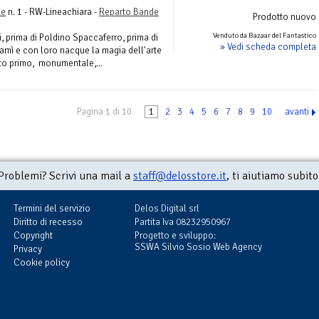
le
n. 1 - RW-Lineachiara -
Reparto Bande
Prodotto nuovo
Venduto da Bazaar del Fantastico
ffi, prima di Poldino Spaccaferro, prima di
» Vedi scheda completa
amì e con loro nacque la magia dell'arte
sto primo, monumentale,...
Pagina 1 di 10
1
2
3
4
5
6
7
8
9
10
avanti
Problemi? Scrivi una mail a
staff@delosstore.it
, ti aiutiamo subito
Termini del servizio
Delos Digital srl
Diritto di recesso
Partita Iva 08232950967
Copyright
Progetto e sviluppo:
SSWA Silvio Sosio Web Agency
Privacy
Cookie policy