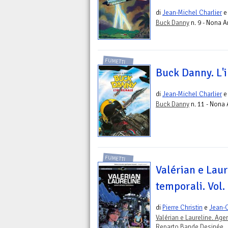
di
Jean-Michel Charlier
Buck Danny
n. 9 - Nona A
FUMETTI
Buck Danny. L'
di
Jean-Michel Charlier
Buck Danny
n. 11 - Nona 
FUMETTI
Valérian e Laur
temporali. Vol.
di
Pierre Christin
e
Jean-
Valérian e Laureline. Age
Reparto Bande Desinée