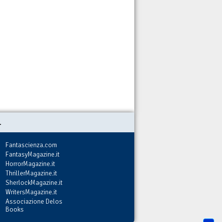
.
Fantascienza.com
FantasyMagazine.it
HorrorMagazine.it
ThrillerMagazine.it
SherlockMagazine.it
WritersMagazine.it
Associazione Delos
Books