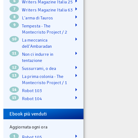
6
Writers Magazine Italia 25
7
Writers Magazine Italia 63
8
L'arma di Tauros
9
Tempesta - The
Montecristo Project / 2
10
La meccanica
dell'Ambaradan
11
Non ci indurre in
tentazione
12
Sussurrami, o dea
13
La prima colonia - The
Montecristo Project / 1
14
Robot 103
15
Robot 104
Ebook più venduti
Aggiornata ogni ora
1
Robot 105