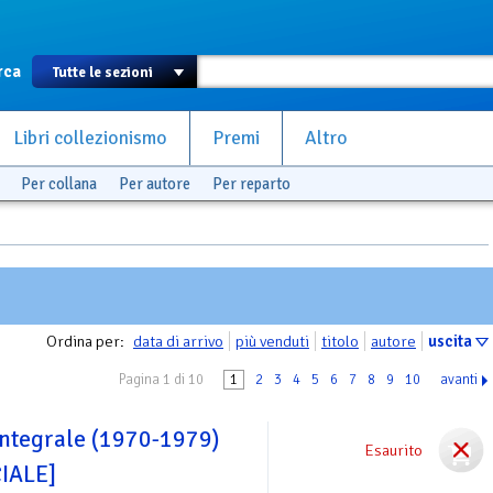
rca
Libri collezionismo
Premi
Altro
Per collana
Per autore
Per reparto
Ordina per:
data di arrivo
più venduti
titolo
autore
uscita
Pagina 1 di 10
1
2
3
4
5
6
7
8
9
10
avanti
integrale (1970-1979)
Esaurito
IALE]