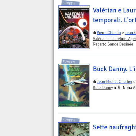
FUMETTI
Valérian e Laur
temporali. L'or
di
Pierre Christin
e
Jean-
Valérian e Laureline. Age
Reparto Bande Desinée
FUMETTI
Buck Danny. L'
di
Jean-Michel Charlier
Buck Danny
n. 8 - Nona A
FUMETTI
Sette naufragh