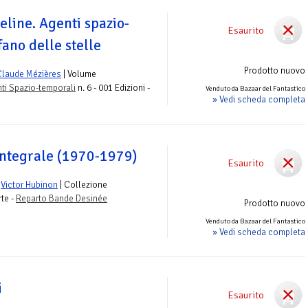
eline. Agenti spazio-
Esaurito
fano delle stelle
Prodotto nuovo
Claude Mézières
| Volume
nti Spazio-temporali
n. 6 - 001 Edizioni -
Venduto da Bazaar del Fantastico
» Vedi scheda completa
integrale (1970-1979)
Esaurito
e
Victor Hubinon
| Collezione
rte -
Reparto Bande Desinée
Prodotto nuovo
Venduto da Bazaar del Fantastico
» Vedi scheda completa
i
Esaurito