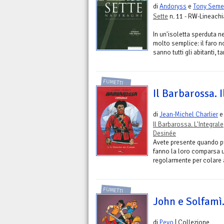
di
Andoryss
e
Tony Sem
Sette
n. 11 - RW-Lineachi
In un'isoletta sperduta n
molto semplice: il faro 
sanno tutti gli abitanti, ta
FUMETTI
Il Barbarossa. 
di
Jean-Michel Charlier
Il Barbarossa. L'Integrale
Desinée
Avete presente quando pr
fanno la loro comparsa un
regolarmente per colare a 
FUMETTI
John e Solfamì.
di
Peyo
| Collezione