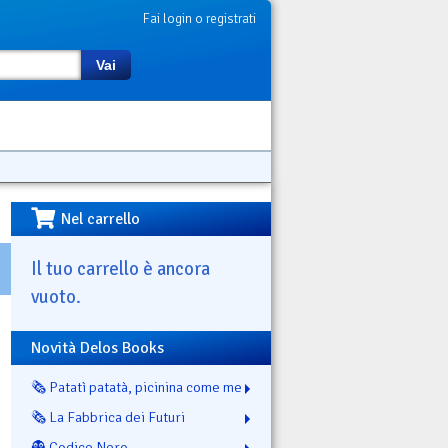
Fai login o registrati
Vai
Nel carrello
Il tuo carrello è ancora
vuoto.
Novità Delos Books
🗞️ Patatì patatà, picinina come me
🗞️ La Fabbrica dei Futuri
👻 Codice Nero