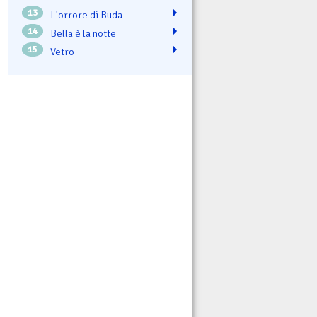
13
L'orrore di Buda
14
Bella è la notte
15
Vetro