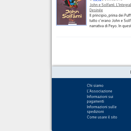
John e Solfamì. L'Integra
Desinée
Il principio, prima dei Pu
tutto c'erano John e Solf
narrativa di Peyo. In que
Chi siamo
L'Associazione
Informazioni sui
pagamenti
Informazioni sulle
spedizioni
Come usare il sito