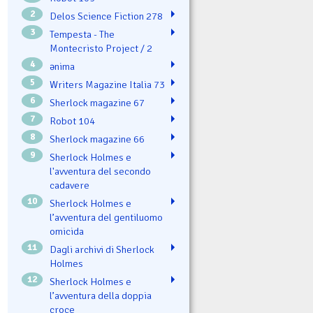
2
Delos Science Fiction 278
3
Tempesta - The
Montecristo Project / 2
4
ənima
5
Writers Magazine Italia 73
6
Sherlock magazine 67
7
Robot 104
8
Sherlock magazine 66
9
Sherlock Holmes e
l'avventura del secondo
cadavere
10
Sherlock Holmes e
l’avventura del gentiluomo
omicida
11
Dagli archivi di Sherlock
Holmes
12
Sherlock Holmes e
l’avventura della doppia
croce