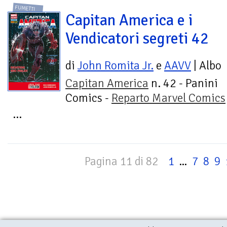
FUMETTI
Capitan America e i
Vendicatori segreti 42
di
John Romita Jr.
e
AAVV
| Albo
Capitan America
n. 42 - Panini
Comics -
Reparto Marvel Comics
...
Pagina 11 di 82
1
...
7
8
9