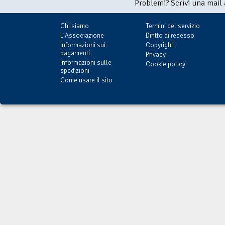
Problemi? Scrivi una mail
Chi siamo
Termini del servizio
L'Associazione
Diritto di recesso
Informazioni sui
Copyright
pagamenti
Privacy
Informazioni sulle
Cookie policy
spedizioni
Come usare il sito