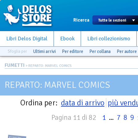
Ricerca
Libri Delos Digital
Ebook
Libri collezionismo
Sfoglia per
Ultimi arrivi
Per editore
Per collana
Per autore
FUMETTI
> REPARTO: MARVEL COMICS
REPARTO: MARVEL COMICS
Ordina per:
data di arrivo
più vend
Pagina 11 di 82
1
...
7
8
9