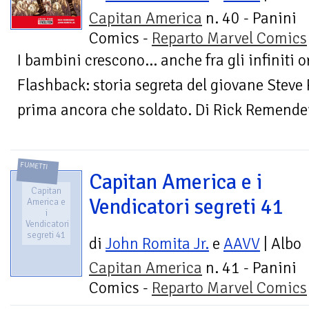
Capitan America
n. 40 - Panini
Comics -
Reparto Marvel Comics
I bambini crescono… anche fra gli infiniti o
Flashback: storia segreta del giovane Steve
prima ancora che soldato. Di Rick Remender
FUMETTI
Capitan America e i
Capitan
Vendicatori segreti 41
America e
i
Vendicatori
segreti 41
di
John Romita Jr.
e
AAVV
| Albo
Capitan America
n. 41 - Panini
Comics -
Reparto Marvel Comics