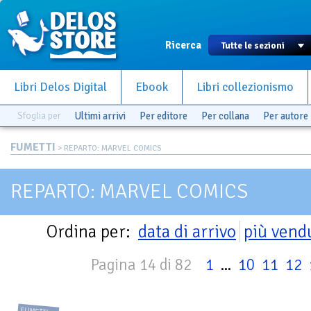
Ricerca
Libri Delos Digital
Ebook
Libri collezionismo
Sfoglia per
Ultimi arrivi
Per editore
Per collana
Per autore
FUMETTI
> REPARTO: MARVEL COMICS
REPARTO: MARVEL COMICS
Ordina per:
data di arrivo
più vend
Pagina 14 di 82
1
...
10
11
12