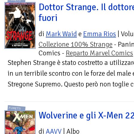
FUMETTI
Dottor Strange. Il dottor
fuori
di
Mark Waid
e
Emma Rios
| Vol
Collezione 100% Strange
- Panin
Comics -
Reparto Marvel Comics
Stephen Strange è stato costretto a utilizzar
in un terribile scontro con le forze del male
Stregone Supremo. Questo però non toglie ch
FUMETTI
Wolverine e gli X-Men 2
di
AAVV
| Albo