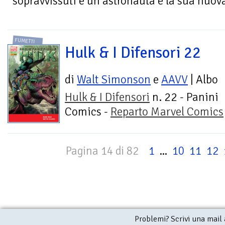
sopravvissuti è un astronauta e la sua nuov
FUMETTI
Hulk & I Difensori 22
di
Walt Simonson
e
AAVV
| Albo
Hulk & I Difensori
n. 22 - Panini
Comics -
Reparto Marvel Comics
Pagina 14 di 82
1
...
10
11
12
Problemi? Scrivi una mail