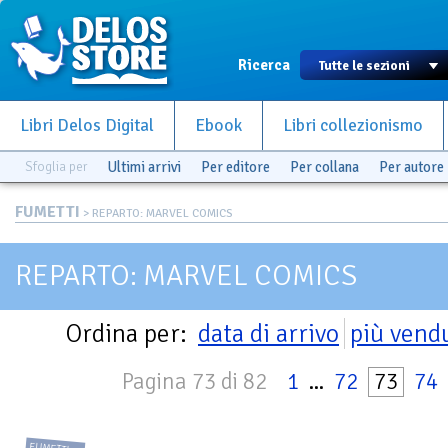
Ricerca
Libri Delos Digital
Ebook
Libri collezionismo
Sfoglia per
Ultimi arrivi
Per editore
Per collana
Per autore
FUMETTI
> REPARTO: MARVEL COMICS
REPARTO: MARVEL COMICS
Ordina per:
data di arrivo
più vend
Pagina 73 di 82
1
...
72
73
74