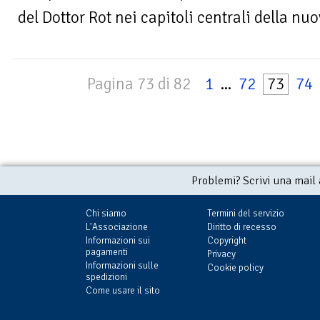
del Dottor Rot nei capitoli centrali della nuo
Pagina 73 di 82
1
...
72
73
74
Problemi? Scrivi una mail
Chi siamo
Termini del servizio
L'Associazione
Diritto di recesso
Informazioni sui
Copyright
pagamenti
Privacy
Informazioni sulle
Cookie policy
spedizioni
Come usare il sito