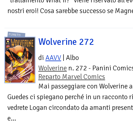
“trattamento What if?” viene riservato all’e
nostri eroi! Cosa sarebbe successo se Magne
FUMETTI
Wolverine 272
di
AAVV
| Albo
Wolverine
n. 272 - Panini Comics
Reparto Marvel Comics
Mai passeggiare con Wolverine a
Guedes ci spiegano perché in un racconto ri
vedrete Logan circondato da amanti present
e...