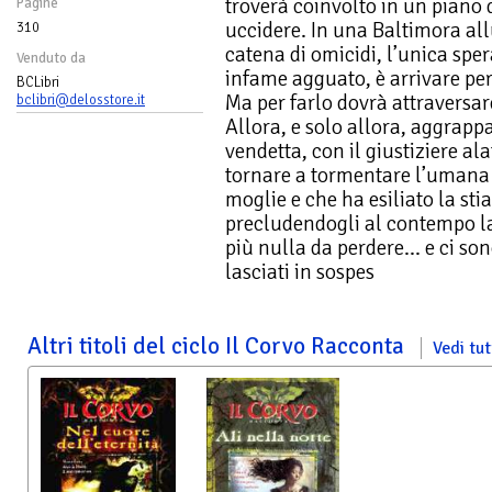
troverà coinvolto in un piano 
Pagine
uccidere. In una Baltimora al
310
catena di omicidi, l’unica spe
Venduto da
infame agguato, è arrivare per 
BCLibri
Ma per farlo dovrà attraversar
bclibri@delosstore.it
Allora, e solo allora, aggrappa
vendetta, con il giustiziere al
tornare a tormentare l’umana 
moglie e che ha esiliato la st
precludendogli al contempo la
più nulla da perdere... e ci s
lasciati in sospes
Altri titoli del ciclo Il Corvo Racconta
Vedi tutt