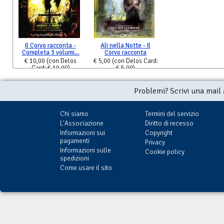
Il Corvo racconta -
Ali nella Notte - Il
Completa 3 volumi…
Corvo racconta
€ 10,00
(con Delos
€ 5,00
(con Delos Card:
Card: € 10,00)
€ 5,00)
Problemi? Scrivi una mail
Chi siamo
Termini del servizio
L'Associazione
Diritto di recesso
Informazioni sui
Copyright
pagamenti
Privacy
Informazioni sulle
Cookie policy
spedizioni
Come usare il sito