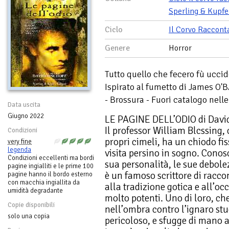
Sperling & Kupfe
Ciclo
Il Corvo Raccont
Genere
Horror
Tutto quello che fecero fù uccide
Ispirato al fumetto di James O
- Brossura - Fuori catalogo nelle
Data uscita
Giugno 2022
LE PAGINE DELL’ODIO di David
Il professor William Blcssing,
Condizioni
propri cimeli, ha un chiodo fi
very fine
legenda
visita persino in sogno. Conosce 
Condizioni eccellenti ma bordi
sua personalità, le sue debole
pagine ingialliti e le prime 100
è un famoso scrittore di racco
pagine hanno il bordo esterno
con macchia ingiallita da
alla tradizione gotica e all’o
umidità degradante
molto potenti. Uno di loro, ch
Copie disponibili
nell’ombra contro l’ignaro stu
solo una copia
pericoloso, e sfugge di mano a