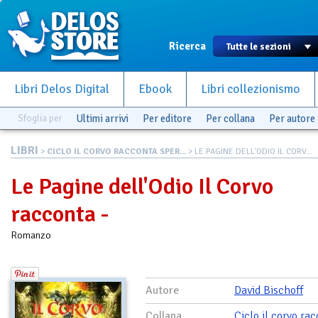
Ricerca
Libri Delos Digital
Ebook
Libri collezionismo
Sfoglia per
Ultimi arrivi
Per editore
Per collana
Per autore
LIBRI
>
CICLO IL CORVO RACCONTA SPER...
> LE PAGINE DELL'ODIO IL CORV...
Le Pagine dell'Odio Il Corvo
racconta -
Romanzo
Autore
David Bischoff
Collana
Ciclo il corvo ra