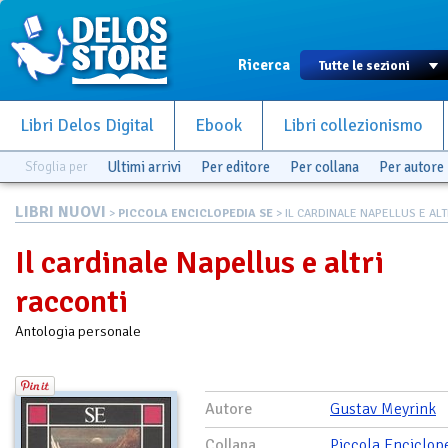
Ricerca
Libri Delos Digital
Ebook
Libri collezionismo
Sfoglia per
Ultimi arrivi
Per editore
Per collana
Per autore
LIBRI NUOVI
>
PICCOLA ENCICLOPEDIA SE
> IL CARDINALE NAPELLUS E ALTR
Il cardinale Napellus e altri
racconti
Antologia personale
Autore
Gustav Meyrink
Collana
Piccola Enciclop