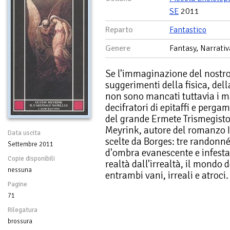
SE
2011
Reparto
Fantastico
Genere
Fantasy, Narrativ
Se l'immaginazione del nostro s
suggerimenti della fisica, dell
non sono mancati tuttavia i mal
decifratori di epitaffi e perg
del grande Ermete Trismegisto.
Meyrink, autore del romanzo Il
Data uscita
scelte da Borges: tre randonné
Settembre 2011
d'ombra evanescente e infestat
Copie disponibili
realtà dall'irrealtà, il mondo de
nessuna
entrambi vani, irreali e atroci.
Pagine
71
Rilegatura
brossura