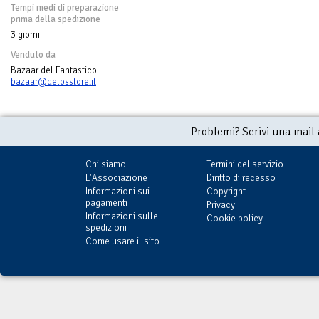
Tempi medi di preparazione
prima della spedizione
3 giorni
Venduto da
Bazaar del Fantastico
bazaar@delosstore.it
Problemi? Scrivi una mail
Chi siamo
Termini del servizio
L'Associazione
Diritto di recesso
Informazioni sui
Copyright
pagamenti
Privacy
Informazioni sulle
Cookie policy
spedizioni
Come usare il sito