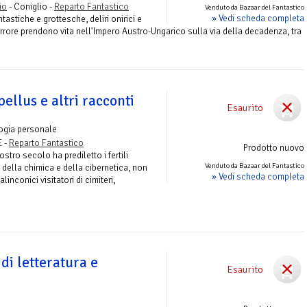
io
- Coniglio -
Reparto Fantastico
Venduto da Bazaar del Fantastico
» Vedi scheda completa
astiche e grottesche, deliri onirici e
o orrore prendono vita nell'Impero Austro-Ungarico sulla via della decadenza, tra
pellus e altri racconti
Esaurito
ogia personale
E -
Reparto Fantastico
Prodotto nuovo
stro secolo ha prediletto i fertili
Venduto da Bazaar del Fantastico
, della chimica e della cibernetica, non
» Vedi scheda completa
inconici visitatori di cimiteri,
 di letteratura e
Esaurito