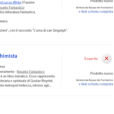
Prodotto nuovo
rd Lucas White
| Fanzine
parto Fantastico
Venduto da Bazaar del Fantastico
» Vedi scheda completa
la letteratura fantastica.
umero:
olem", con il racconto "L'urna di san Gingolph".
chimista
Esaurito
nzo
iberamente -
Reparto Fantastico
Prodotto nuovo
 è un libro iniziatico. Esso rappresenta
Venduto da Bazaar del Fantastico
tteraria e spirituale di Gustav Meyrink.
» Vedi scheda completa
ta metropoli tedesca, intorno agli...