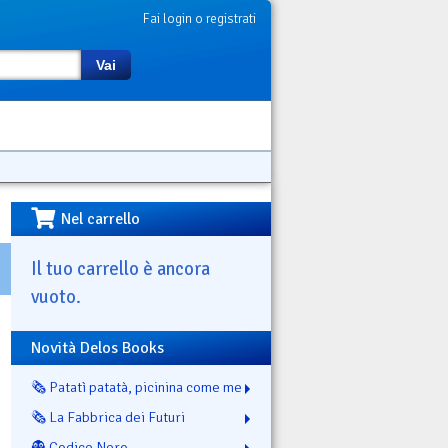
Fai login o registrati
Vai
Nel carrello
Il tuo carrello è ancora
vuoto.
Novità Delos Books
🗞️ Patatì patatà, picinina come me
🗞️ La Fabbrica dei Futuri
👻 Codice Nero