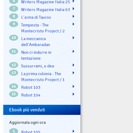
6
Writers Magazine Italia 25
7
Writers Magazine Italia 63
8
L'arma di Tauros
9
Tempesta - The
Montecristo Project / 2
10
La meccanica
dell'Ambaradan
11
Non ci indurre in
tentazione
12
Sussurrami, o dea
13
La prima colonia - The
Montecristo Project / 1
14
Robot 103
15
Robot 104
Ebook più venduti
Aggiornata ogni ora
1
Robot 105