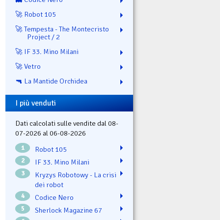
🚀 Robot 105
🚀 Tempesta - The Montecristo
Project / 2
🚀 IF 33. Mino Milani
🚀 Vetro
🔫 La Mantide Orchidea
I più venduti
Dati calcolati sulle vendite dal 08-
07-2026 al 06-08-2026
1
Robot 105
2
IF 33. Mino Milani
3
Kryzys Robotowy - La crisi
dei robot
4
Codice Nero
5
Sherlock Magazine 67