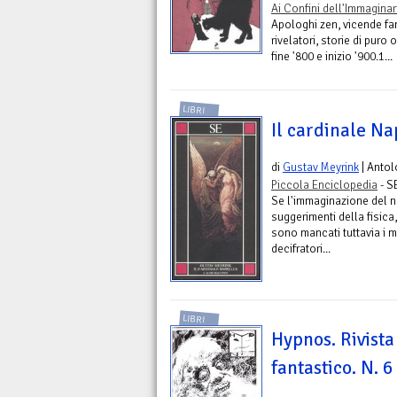
Ai Confini dell'Immaginar
Apologhi zen, vicende fant
rivelatori, storie di pur
fine '800 e inizio '900.1...
LIBRI
Il cardinale Na
di
Gustav Meyrink
| Antol
Piccola Enciclopedia
- S
Se l'immaginazione del no
suggerimenti della fisica
sono mancati tuttavia i mal
decifratori...
LIBRI
Hypnos. Rivista
fantastico. N. 6