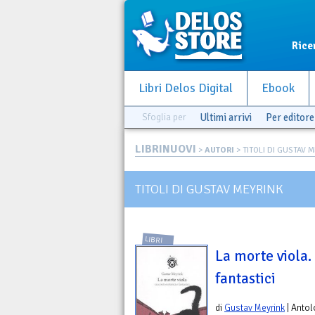
Rice
Libri Delos Digital
Ebook
Sfoglia per
Ultimi arrivi
Per editore
LIBRINUOVI
>
AUTORI
> TITOLI DI GUSTAV 
TITOLI DI GUSTAV MEYRINK
LIBRI
La morte viola.
fantastici
di
Gustav Meyrink
| Antol