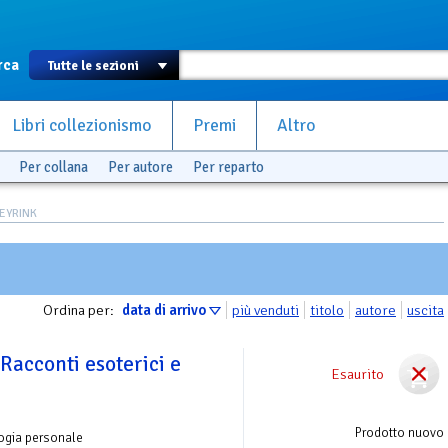
rca
Libri collezionismo
Premi
Altro
Per collana
Per autore
Per reparto
MEYRINK
Ordina per:
data di arrivo
più venduti
titolo
autore
uscita
 Racconti esoterici e
Esaurito
Prodotto nuovo
ogia personale