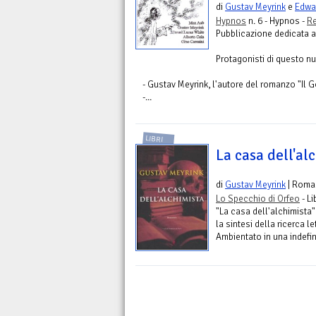
di
Gustav Meyrink
e
Edwa
Hypnos
n. 6 - Hypnos -
Re
Pubblicazione dedicata al
Protagonisti di questo n
- Gustav Meyrink, l'autore del romanzo "Il G
-...
LIBRI
La casa dell'al
di
Gustav Meyrink
| Roma
Lo Specchio di Orfeo
- L
"La casa dell'alchimista"
la sintesi della ricerca le
Ambientato in una indefini