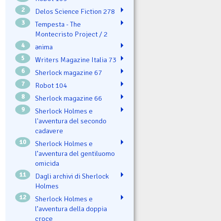
2
Delos Science Fiction 278
3
Tempesta - The
Montecristo Project / 2
4
ənima
5
Writers Magazine Italia 73
6
Sherlock magazine 67
7
Robot 104
8
Sherlock magazine 66
9
Sherlock Holmes e
l'avventura del secondo
cadavere
10
Sherlock Holmes e
l’avventura del gentiluomo
omicida
11
Dagli archivi di Sherlock
Holmes
12
Sherlock Holmes e
l’avventura della doppia
croce