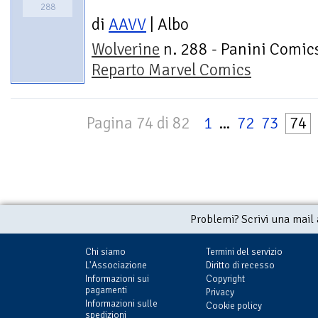
288
di
AAVV
| Albo
Wolverine
n. 288 - Panini Comics
Reparto Marvel Comics
Pagina 74 di 82
1
...
72
73
74
Problemi? Scrivi una mail
Chi siamo
Termini del servizio
L'Associazione
Diritto di recesso
Informazioni sui
Copyright
pagamenti
Privacy
Informazioni sulle
Cookie policy
spedizioni