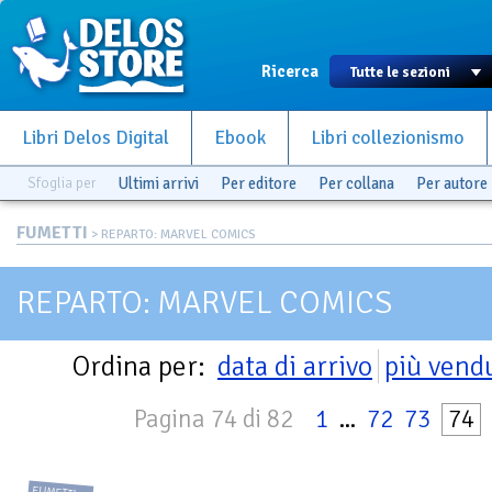
Ricerca
Libri Delos Digital
Ebook
Libri collezionismo
Sfoglia per
Ultimi arrivi
Per editore
Per collana
Per autore
FUMETTI
> REPARTO: MARVEL COMICS
REPARTO: MARVEL COMICS
Ordina per:
data di arrivo
più vend
Pagina 74 di 82
1
...
72
73
74