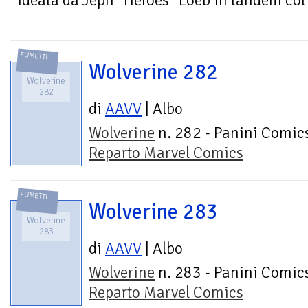
ideata da Jeph “Heroes” Loeb in tandem col n
FUMETTI
Wolverine 282
Wolverine
282
di
AAVV
| Albo
Wolverine
n. 282 - Panini Comics
Reparto Marvel Comics
FUMETTI
Wolverine 283
Wolverine
283
di
AAVV
| Albo
Wolverine
n. 283 - Panini Comics
Reparto Marvel Comics