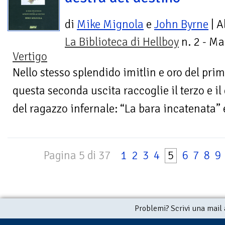
di
Mike Mignola
e
John Byrne
| A
La Biblioteca di Hellboy
n. 2 - Ma
Vertigo
Nello stesso splendido imitlin e oro del pri
questa seconda uscita raccoglie il terzo e il
del ragazzo infernale: “La bara incatenata” e
Pagina 5 di 37
1
2
3
4
5
6
7
8
9
Problemi? Scrivi una mail