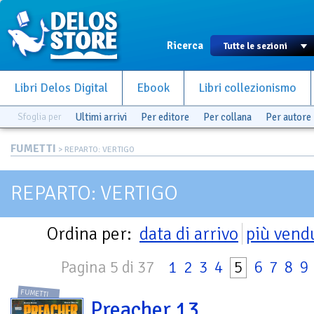
Ricerca
Libri Delos Digital
Ebook
Libri collezionismo
Sfoglia per
Ultimi arrivi
Per editore
Per collana
Per autore
FUMETTI
> REPARTO: VERTIGO
REPARTO: VERTIGO
Ordina per:
data di arrivo
più vend
Pagina 5 di 37
1
2
3
4
5
6
7
8
9
FUMETTI
Preacher 13