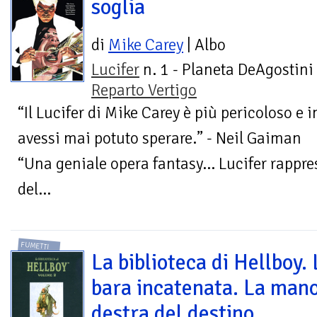
soglia
di
Mike Carey
| Albo
Lucifer
n. 1 - Planeta DeAgostini 
Reparto Vertigo
“Il Lucifer di Mike Carey è più pericoloso e 
avessi mai potuto sperare.” - Neil Gaiman
“Una geniale opera fantasy… Lucifer rapprese
del...
FUMETTI
La biblioteca di Hellboy. 
bara incatenata. La man
destra del destino