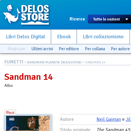
Ricerca
Libri Delos Digital
Ebook
Libri collezionismo
Sfoglia per
Ultimi arrivi
Per editore
Per collana
Per autore
FUMETTI
>
SANDMAN PLANETA DEAGOSTINI
> SANDMAN 14
Sandman 14
Albo
Autore
Neil Gaiman
e
Ji
Titolo originale
The Sandman 45