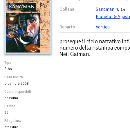
Collana
Sandman
n. 14
Planeta DeAgosti
Reparto
Vertigo
prosegue il ciclo narrativo int
numero della ristampa complet
Neil Gaiman.
Tipo
Albo
Data uscita
Dicembre 2008
Copie disponibili
nessuna
Pagine
96
Rilegatura
brossura