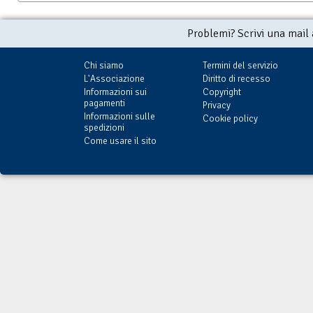
Problemi? Scrivi una mail
Chi siamo
Termini del servizio
L'Associazione
Diritto di recesso
Informazioni sui
Copyright
pagamenti
Privacy
Informazioni sulle
Cookie policy
spedizioni
Come usare il sito