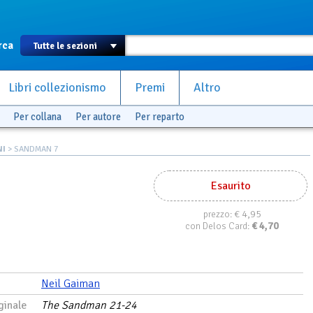
rca
Libri collezionismo
Premi
Altro
Per collana
Per autore
Per reparto
NI
> SANDMAN 7
Esaurito
€ 4,95
prezzo:
€
4,70
con Delos Card:
Neil Gaiman
ginale
The Sandman 21-24