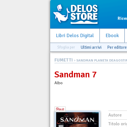
Rice
Libri Delos Digital
Ebook
Sfoglia per
Ultimi arrivi
Per editore
FUMETTI
>
SANDMAN PLANETA DEAGOSTI
Sandman 7
Albo
Autore
Titolo ori